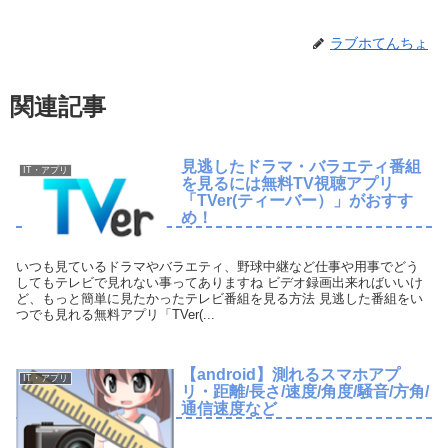
ラブホてんちょ
関連記事
見逃したドラマ・バラエティ番組
IT・アプリ
を見るには無料TV視聴アプリ
「TVer(ティーバー）」がおすす
め！
いつも見ているドラマやバラエティ、野球中継など仕事や用事でどう
してもテレビで見れない事ってありますね ビデオ録画出来ればいいけ
ど、もっと簡単に見たかったテレビ番組を見る方法 見逃した番組をい
つでも見れる無料アプリ「TVer(...
【android】測れるスマホアプ
IT・アプリ
リ・距離/長さ/速度/角度/騒音/方角/
通信速度など