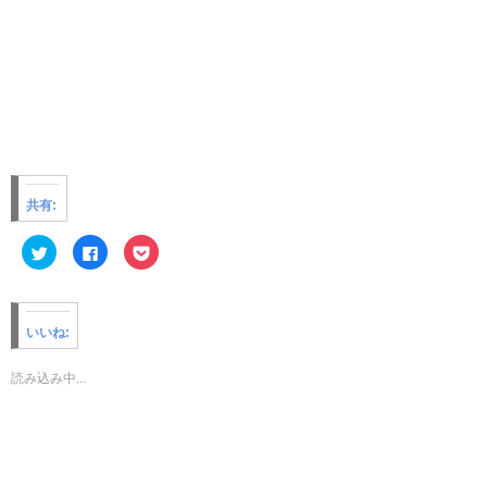
共有:
ク
F
ク
リ
a
リ
ッ
c
ッ
ク
e
ク
し
b
し
て
o
て
T
o
P
いいね:
w
k
o
i
で
c
t
共
k
t
有
e
読み込み中...
e
す
t
r
る
で
で
に
シ
共
は
ェ
有
ク
ア
(
リ
(
新
ッ
新
し
ク
し