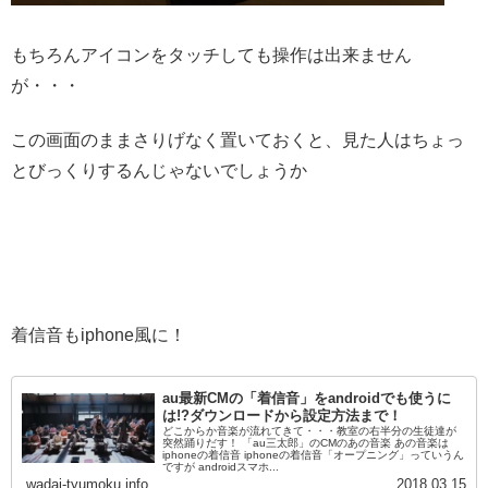
もちろんアイコンをタッチしても操作は出来ません
が・・・
この画面のままさりげなく置いておくと、見た人はちょっ
とびっくりするんじゃないでしょうか
着信音もiphone風に！
au最新CMの「着信音」をandroidでも使うに
は!?ダウンロードから設定方法まで！
どこからか音楽が流れてきて・・・教室の右半分の生徒達が
突然踊りだす！ 「au三太郎」のCMのあの音楽 あの音楽は
iphoneの着信音 iphoneの着信音「オープニング」っていうん
ですが androidスマホ...
wadai-tyumoku.info
2018.03.15