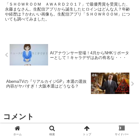
「ＳＨＯＷＲＯＯＭ ＡＷＡＲＤ２０１７」で最優秀賞を受賞した、
永藤まなさん。生配信アプリから誕生したヒロインはどんな人？年齢
や経歴は？かわいい画像も。生配信アプリ「ＳＨＯＷＲＯＯＭ」につ
いても調べてみました。
AIアナウンサー登場！4月からNHKリポータ
ーとして！キャラデザはあの有名な・・・
AbemaTVの『リアルカイジGP』本選の選抜
内容がヤバすぎ！大阪本選はどうなる？
コメント
ホーム
検索
トップ
サイドバー
コメントを書き込む