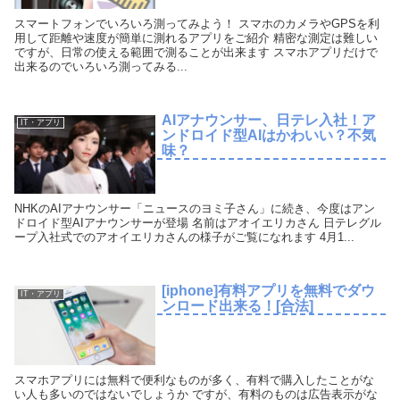
スマートフォンでいろいろ測ってみよう！ スマホのカメラやGPSを利
用して距離や速度が簡単に測れるアプリをご紹介 精密な測定は難しい
ですが、日常の使える範囲で測ることが出来ます スマホアプリだけで
出来るのでいろいろ測ってみる...
AIアナウンサー、日テレ入社！ア
IT・アプリ
ンドロイド型AIはかわいい？不気
味？
NHKのAIアナウンサー「ニュースのヨミ子さん」に続き、今度はアン
ドロイド型AIアナウンサーが登場 名前はアオイエリカさん 日テレグル
ープ入社式でのアオイエリカさんの様子がご覧になれます 4月1...
[iphone]有料アプリを無料でダウ
IT・アプリ
ンロード出来る！[合法]
スマホアプリには無料で便利なものが多く、有料で購入したことがな
い人も多いのではないでしょうか ですが、有料のものは広告表示がな