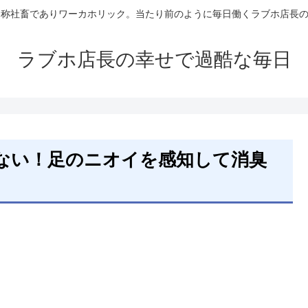
自称社畜でありワーカホリック。当たり前のように毎日働くラブホ店長
ラブホ店長の幸せで過酷な毎日
ない！足のニオイを感知して消臭