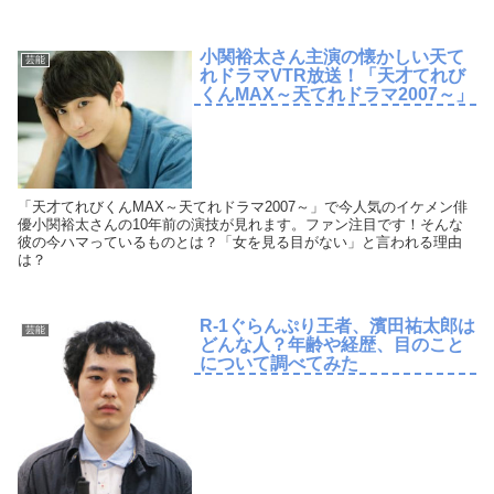
小関裕太さん主演の懐かしい天て
芸能
れドラマVTR放送！「天才てれび
くんMAX～天てれドラマ2007～」
「天才てれびくんMAX～天てれドラマ2007～」で今人気のイケメン俳
優小関裕太さんの10年前の演技が見れます。ファン注目です！そんな
彼の今ハマっているものとは？「女を見る目がない」と言われる理由
は？
R-1ぐらんぷり王者、濱田祐太郎は
芸能
どんな人？年齢や経歴、目のこと
について調べてみた