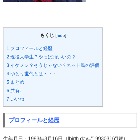
もくじ
[
hide
]
1
プロフィールと経歴
2
現役大学生？やっぱ頭いいの？
3
イケメン？そうじゃない？ネット民の評価
4
ゆとり世代とは・・・
5
まとめ
6
共有:
7
いいね:
プロフィールと経歴
生年月日：1993年3月16日（[birth day=”19930316″]歳）