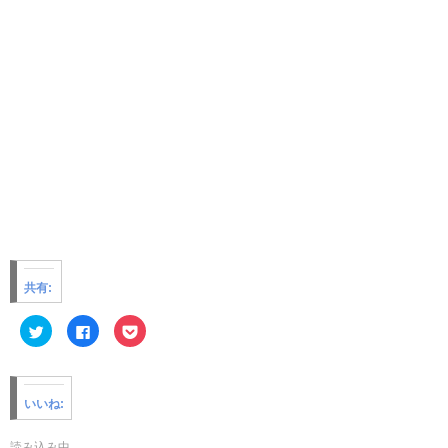
共有:
ク
F
ク
リ
a
リ
ッ
c
ッ
ク
e
ク
し
b
し
て
o
て
T
o
P
いいね:
w
k
o
i
で
c
t
共
k
t
有
e
読み込み中...