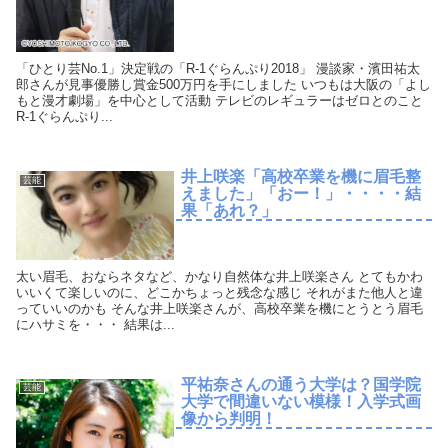
「ひとり芸No.1」決定戦の「R-1ぐらんぷり2018」 漫談家・濱田祐太
郎さんが見事優勝し賞金500万円を手にしました いつもは大阪の「よし
もと漫才劇場」を中心として活動 テレビのレギュラーはゼロとのこと
R-1ぐらんぷり...
井上咲楽「高校卒業を機に眉毛整
芸能
えました」「おー！」・・・・結
果「あれ？」
太い眉毛、おならネタなど、かなり自然体な井上咲楽さん とてもかわ
いいくて楽しいのに、どこかちょっと残念な感じ それがまた他人と違
っていいのかも そんな井上咲楽さんが、高校卒業を機にとうとう眉毛
にハサミを・・・ 結果は...
平祐奈さんの通う大学は？国学院
芸能
大学で間違いない模様！入学式画
像から判明！