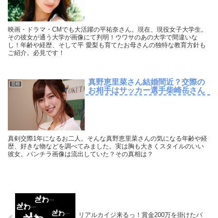
映画・ドラマ・CMでも大活躍の平祐奈さん。現在、現役女子大学生。
その彼女が通う大学が画像にて判明！ウワサのあの大学で間違いな
し！年齢や経歴、そして平 愛梨も育てたお母さんの独特な教育方針も
ご紹介。必見です！
真野恵里菜さん結婚間近？交際の
芸能
お相手はサッカー選手柴崎岳さん
真剣交際1年になるお二人。そんな真野恵里菜さんの気になる年齢や経
歴、好きな物などを調べてみました。実は胸も大きくスタイルのいい
彼女。パンチラ画像は流出していた？その真相は？
リアルカイジ来るっ！賞金200万を掛けたバ