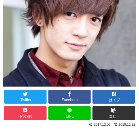
Twitter
Facebook
はてブ
Pocket
LINE
コピー
2017.12.03
2019.12.22