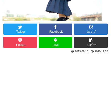
Twitter
Facebook
はてブ
Pocket
LINE
コピー
2019.09.10
2019.12.26