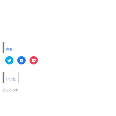
共有:
ク
F
ク
リ
a
リ
ッ
c
ッ
ク
e
ク
し
b
し
て
o
て
T
o
P
いいね:
w
k
o
i
で
c
t
共
k
t
有
e
読み込み中...
e
す
t
r
る
で
で
に
シ
共
は
ェ
有
ク
ア
(
リ
(
新
ッ
新
し
ク
し