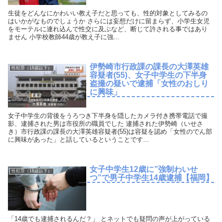
生徒をどんなにかわいい教え子だと思っても、性的対象としてみるの
はいかがなものでしょうか さらには妄想だけに留まらず、小学生女児
をモーテルに連れ込んで性交に及ぶなど、断じて許される事ではあり
ません 小学校教師44歳が教え子に強...
伊勢崎市行政課の課長の大澤英雄
性犯罪（18歳以下）
容疑者(55)、女子中学生の下半身
盗撮の疑いで逮捕「女性のおしり
に興味」
女子中学生の背後をうろつき下半身を隠したカメラ付き携帯電話で撮
影、逮捕された男は市役所の職員でした 逮捕された伊勢崎（いせさ
き）市行政課の課長の大澤英雄容疑者(55)は容疑を認め「女性のでん部
に興味があった」と話しているということです...
女子中学生12歳に”強制わいせ
性犯罪（18歳以下）
つ”で男子中学生14歳逮捕【福岡】
「14歳でも逮捕されるんだ？」 とネットでも疑問の声が上がっている