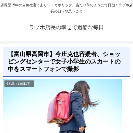
店長歴15年の自称社畜でありワーカホリック。当たり前のように毎日働くラブホ店
長の日々や思うこと
ラブホ店長の幸せで過酷な毎日
【富山県高岡市】今庄克也容疑者、ショッ
ピングセンターで女子小学生のスカートの
中をスマートフォンで撮影
性犯罪（18歳以下）