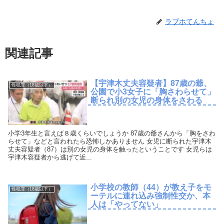
ラブホてんちょ
関連記事
【宇津木丈夫容疑者】87歳の爺、
性犯罪（18歳以下）
公園で小3女子に「胸さわらせて」
断られ別の女児の身体をさわる
小学3年生と言えば８歳くらいでしょうか 87歳の爺さんから「胸をさわ
らせて」などと言われたら恐怖しかありません 女児に断られた宇津木
丈夫容疑者（87）は別の女児の身体を触ったということです 女児らは
宇津木容疑者から逃げて近...
小学校の教師（44）が教え子をモ
性犯罪（18歳以下）
ーテルに連れ込み強制性交か、本
人は「やってない」