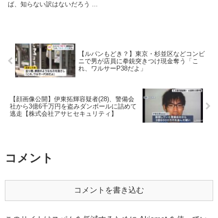
ば、知らない訳はないだろう ...
【ルパンもどき？】東京・杉並区などコンビ
ニで男が店員に拳銃突きつけ現金奪う「こ
れ、ワルサーP38だよ」
【顔画像公開】伊東拓輝容疑者(28)、警備会
社から3億6千万円を盗みダンボールに詰めて
逃走【株式会社アサヒセキュリティ】
コメント
コメントを書き込む