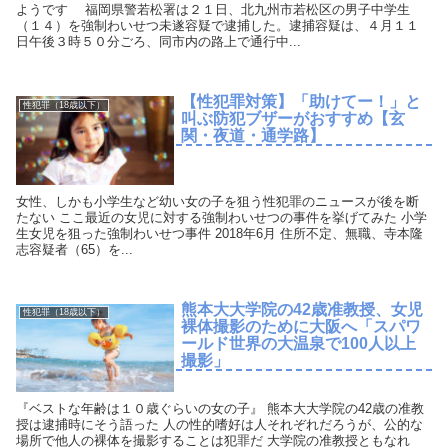
ようです 福岡県警若松署は２１日、北九州市若松区の男子中学生
（１４）を強制わいせつ未遂容疑で逮捕した。逮捕容疑は、４月１１
日午後３時５０分ごろ、同市内の路上で通行中...
【性犯罪対策】「助けてー！」と
性犯罪（18歳以下）
叫ぶ防犯ブザーがおすすめ【玄
関・夜道・通学路】
女性、しかも小学生など幼い女の子を狙う性犯罪のニュースが後を断
たない ここ最近の女児に対する強制わいせつの事件を挙げてみた 小学
生女児を狙った強制わいせつ事件 2018年6月 住所不定、無職、寺本隆
志容疑者（65）を...
熊本大大学院の42歳准教授、女児
性犯罪（18歳以下）
裸体撮影のために大阪へ「スパワ
ールド世界の大温泉で100人以上
撮影」
『ベストな年齢は１０歳ぐらいの女の子』 熊本大大学院の42歳の准教
授は逮捕時にそう語った 人の性的嗜好は人それぞれだろうが、公的な
場所で他人の裸体を撮影することは犯罪だ 大学院の准教授ともなれ