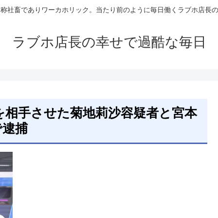
自称社畜でありワーカホリック。当たり前のように毎日働くラブホ店長
ラブホ店長の幸せで過酷な毎日
を相手させた菊地莉沙容疑者と宮本
で逮捕