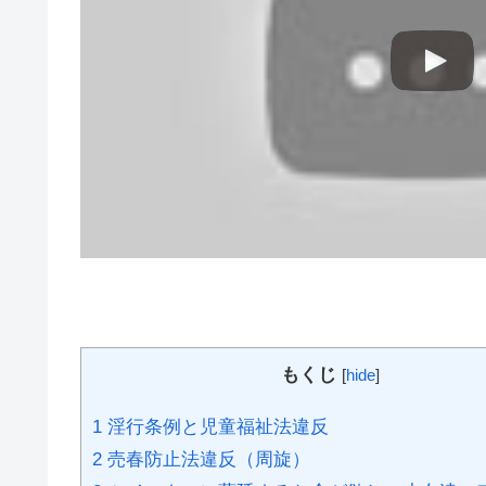
もくじ
[
hide
]
1
淫行条例と児童福祉法違反
2
売春防止法違反（周旋）