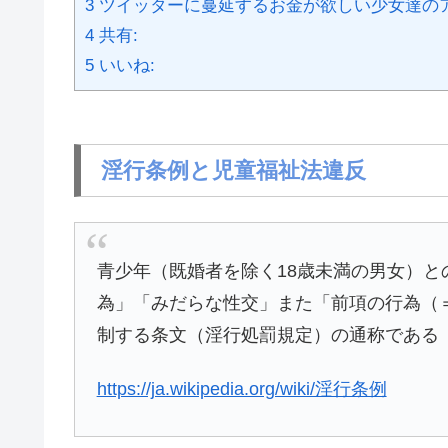
3
ツイッターに蔓延するお金が欲しい少女達の
4
共有:
5
いいね:
淫行条例と児童福祉法違反
青少年（既婚者を除く18歳未満の男女）
為」「みだらな性交」また「前項の行為（
制する条文（淫行処罰規定）の通称である
https://ja.wikipedia.org/wiki/淫行条例