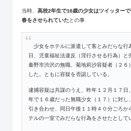
当時、
高校2年生で16歳の少女はツイッター
春をさせられていた
との事
少女をホテルに派遣して客とみだらな行為
日、児童福祉法違反（淫行させる行為）と
秦野市渋沢の無職、菊地莉沙容疑者（２６
した。ともに容疑を否認している。
逮捕容疑は共謀のうえ、昨年１２月１７日
年で１６歳だった無職少女（１７）に対し
引き合わせ、同日午後１１時４０分ごろか
テルの一室でみだらな行為をさせたとして