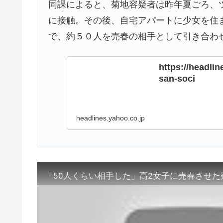
同課によると、菊地容疑者は昨年夏ごろ、
に接触。その後、自宅アパートに少女を住
で、約５０人を売春の相手として引き合わ
https://headli
san-soci
headlines.yahoo.co.jp
「50人くらい相手した」高2女子に売春させた疑い(