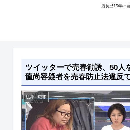
店長歴15年の
ツイッターで売春勧誘、50人
龍尚容疑者を売春防止法違反
法律・犯罪