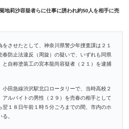
で菊地莉沙容疑者らに仕事に誘われ約50人を相手に売
をさせたとして、神奈川県警少年捜査課は２１
売春防止法違反（周旋）の疑いで、いずれも同県
）と自称塗装工の宮本龍尚容疑者（２１）を逮捕
、小田急線渋沢駅北口ロータリーで、当時高校２
、アルバイトの男性（２９）を売春の相手として
ら翌１８日午前１時５分ごろまでの間、市内のホ
いる。