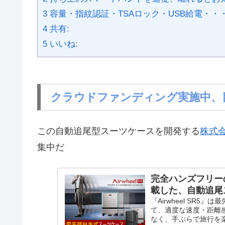
3
容量・指紋認証・TSAロック・USB給電・・
4
共有:
5
いいね:
クラウドファンディング実施中、目
この自動追尾型スーツケースを開発する
株式会
集中だ
完全ハンズフリー
載した、自動追尾スー
『Airwheel SR
て、適度な速度・距離
なく、手ぶらで旅行を