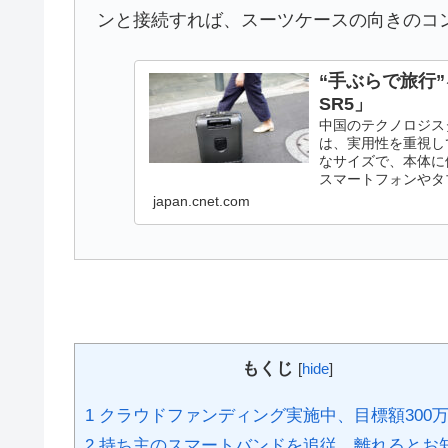
ンと接続すれば、スーツケースの向きのコ
“手ぶらで旅行”
SR5」
中国のテクノロジスター
は、実用性を重視し
なサイズで、本体に
スマートフォンやタ
japan.cnet.com
もくじ
[
hide
]
1
クラウドファンディング実施中、目標額300
2
持ち主のスマートバンドを追従、離れるとお