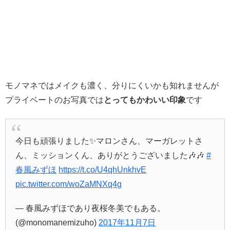
モノマネではメイクも濃く、分りにくいかも知れませんが
プライベートのお写真では
とってもかわいい印象
です
今日も頑張りました✨マロンさん、マーガレットさ
ん、ミッションくん、ありがとうございました🎶🎶
#
春風みずほ
https://t.co/U4qhUnkhvE
pic.twitter.com/woZaMNXq4g
— 春風みずほであり夜桜冬美でもある。
(@monomanemizuho)
2017年11月7日