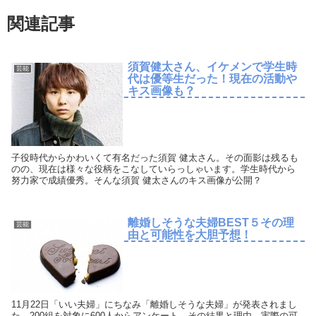
関連記事
須賀健太さん、イケメンで学生時
芸能
代は優等生だった！現在の活動や
キス画像も？
子役時代からかわいくて有名だった須賀 健太さん。その面影は残るも
のの、現在は様々な役柄をこなしていらっしゃいます。学生時代から
努力家で成績優秀。そんな須賀 健太さんのキス画像が公開？
離婚しそうな夫婦BEST５その理
芸能
由と可能性を大胆予想！
11月22日「いい夫婦」にちなみ「離婚しそうな夫婦」が発表されまし
た。200組を対象に600人からアンケート。その結果と理由、実際の可