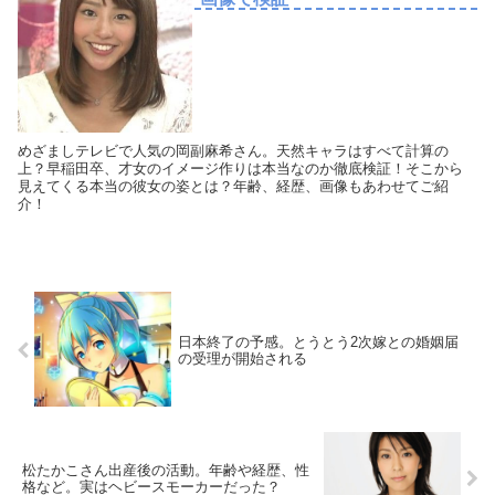
めざましテレビで人気の岡副麻希さん。天然キャラはすべて計算の
上？早稲田卒、才女のイメージ作りは本当なのか徹底検証！そこから
見えてくる本当の彼女の姿とは？年齢、経歴、画像もあわせてご紹
介！
日本終了の予感。とうとう2次嫁との婚姻届
の受理が開始される
松たかこさん出産後の活動。年齢や経歴、性
格など。実はヘビースモーカーだった？