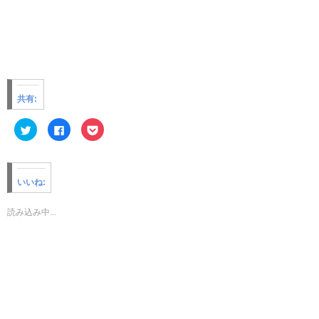
共有:
ク
F
ク
リ
a
リ
ッ
c
ッ
ク
e
ク
し
b
し
て
o
て
T
o
P
いいね:
w
k
o
i
で
c
t
共
k
t
有
e
読み込み中...
e
す
t
r
る
で
で
に
シ
共
は
ェ
有
ク
ア
(
リ
(
新
ッ
新
し
ク
し
い
し
い
ウ
て
ウ
ィ
く
ィ
ン
だ
ン