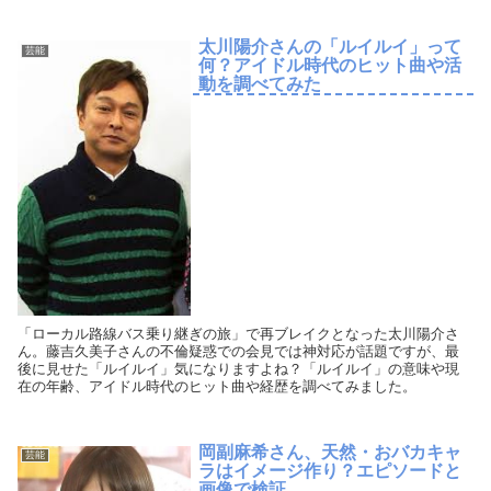
太川陽介さんの「ルイルイ」って
芸能
何？アイドル時代のヒット曲や活
動を調べてみた
「ローカル路線バス乗り継ぎの旅」で再ブレイクとなった太川陽介さ
ん。藤吉久美子さんの不倫疑惑での会見では神対応が話題ですが、最
後に見せた「ルイルイ」気になりますよね？「ルイルイ」の意味や現
在の年齢、アイドル時代のヒット曲や経歴を調べてみました。
岡副麻希さん、天然・おバカキャ
芸能
ラはイメージ作り？エピソードと
画像で検証