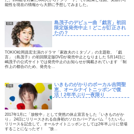
能性を現在の情報から大胆に予想してみました。
島茂子のデビュー曲「戯言」初回
芸能
限定版発売中止！どこが訂正され
たの？
TOKIO松岡昌宏主演のドラマ「家政夫のミタゾノ」の主題歌、「戯
言」（島茂子）の初回限定版DVDが発売中止となりました 5月14日に
嶋茂子の公式サイトでは発売中止のお知らせが掲載されています 「制
作上の都合のため、発売を...
いきものがかりのボーカル吉岡聖
芸能
恵、オールナイトニッポンで復
活！2年半ぶり一夜限り
2017年1月に「放牧中」として突然の休止宣言をした「いきものがか
り」 24日にリリースされる自身初のソロカバーアルバム『うたいろ』
リリースを記念して、オールナイトニッポンとしては2年半ぶりに登場
することになったぞ！ “放...