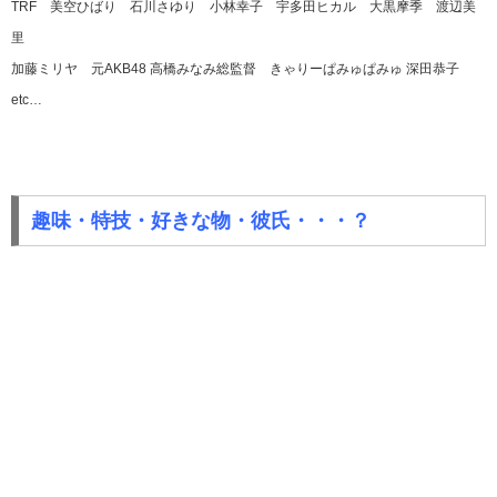
TRF 美空ひばり 石川さゆり 小林幸子 宇多田ヒカル 大黒摩季 渡辺美
里
加藤ミリヤ 元AKB48 高橋みなみ総監督 きゃりーぱみゅぱみゅ 深田恭子
etc…
趣味・特技・好きな物・彼氏・・・？