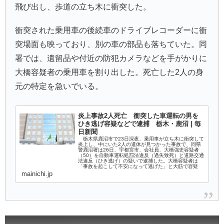
飛び出し、歩道の立ち木に衝突した。
衝突された乗用車の後続車のドライブレコーダーに衝
突場面も映っており、別の車の部品も落ちていた。同
署では、遺留品や付近の防犯カメラなどを手がかりに
大橋容疑者の乗用車を割り出した。死亡した2人の身
元の特定を急いでいる。
炎上事故2人死亡 衝突した車運転の男を
ひき逃げ容疑などで逮捕 栃木・鹿沼 | 毎
日新聞
栃木県鹿沼市で23日深夜、乗用車が立ち木に衝突して
炎上し、中にいた2人の遺体が見つかった事故で、同県
警鹿沼署は26日、宇都宮市、会社員、大橋強史容疑者
（50）を自動車運転処罰法違反（過失致死）と道路交通
法違反（ひき逃げ）の疑いで逮捕した。大橋容疑者は
「事故を起こして不安になって逃げた」と大筋で容疑
mainichi.jp