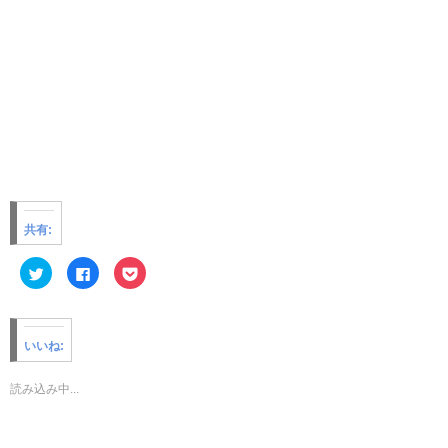
共有:
ク
F
ク
リ
a
リ
ッ
c
ッ
ク
e
ク
し
b
し
て
o
て
T
o
P
いいね:
w
k
o
i
で
c
t
共
k
t
有
e
読み込み中...
e
す
t
r
る
で
で
に
シ
共
は
ェ