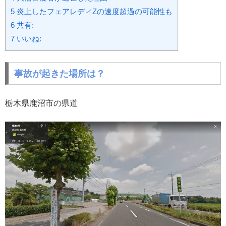
5
炎上したフェアレディZの速度超過の可能性も
6
共有:
7
いいね:
事故が起きた場所は？
栃木県鹿沼市の県道