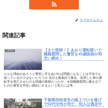
ラブホてんちょ
関連記事
【また医師！】あおり運転疑いで
交通事故
職務質問した警官を45歳医師が羽
交い締め！
どんな理由があろうと警官に手をあげれば問題になることは子供でも
知っているのではないだろうか 先日も無免許で暴走、追突した車の運
転手を死亡させたのも50歳の医師だったが、今回職務質問に腹を立て
たのか警官を羽交い締めにするという常人には考...
千葉県四街道市の路上でひき逃げ
交通事故
で50代女性が死亡、犯人は逃走中