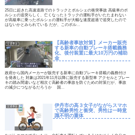
25日に起きた高速道路でのトラックとポルシェの衝突事故 高級車のポ
ルシェの追突らしく、亡くなったトラックの運転手がいたたまれない
が高級車に乗ったポルシェの運転手が大幅な速度超過で追突したので
はないかとみられている だが、このポル...
【高齢者事故対策】メーカー販売
交通事故
する新車の自動ブレーキ搭載義務
化、後付装置に最大10万円の補助
金
政府から国内メーカーが販売する新車に自動ブレーキ搭載の義務付け
を発表した 対象は2021年11月以降に販売する新型車 アクセルとブレー
キの踏み間違いなど相次ぐ高齢者の事故を防ぐための対策だが、事故
の減少につながるだろうか 国...
伊丹市の高３女子がながらスマホ
交通事故
で高齢男性と衝突、男性は一時意
識不明の重体