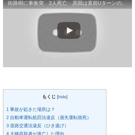
街路樹に車衝突 2人死亡 原因は直前Uターンの車か(19/08/24)
もくじ
[
hide
]
1
事故が起きた場所は？
2
自動車運転処罰法違反（過失運転致死）
3
道路交通法違反（ひき逃げ）
4
大橋容疑者が逃亡した理由