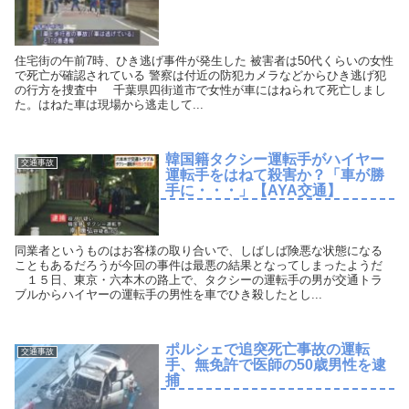
住宅街の午前7時、ひき逃げ事件が発生した 被害者は50代くらいの女性
で死亡が確認されている 警察は付近の防犯カメラなどからひき逃げ犯
の行方を捜査中 千葉県四街道市で女性が車にはねられて死亡しまし
た。はねた車は現場から逃走して...
韓国籍タクシー運転手がハイヤー
交通事故
運転手をはねて殺害か？「車が勝
手に・・・」【AYA交通】
同業者というものはお客様の取り合いで、しばしば険悪な状態になる
こともあるだろうが今回の事件は最悪の結果となってしまったようだ
１５日、東京・六本木の路上で、タクシーの運転手の男が交通トラ
ブルからハイヤーの運転手の男性を車でひき殺したとし...
ポルシェで追突死亡事故の運転
交通事故
手、無免許で医師の50歳男性を逮
捕