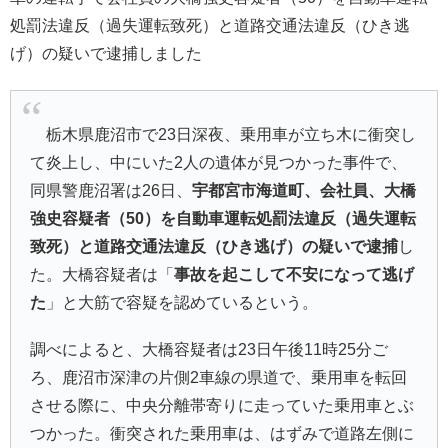
処罰法違反（過失運転致死）と道路交通法違反（ひき逃
げ）の疑いで逮捕しました
栃木県鹿沼市で23日深夜、乗用車が立ち木に衝突し
て炎上し、中にいた2人の遺体が見つかった事件で、
同県警鹿沼署は26日、
宇都宮市海道町、会社員、大橋
強史容疑者（50）を自動車運転処罰法違反（過失運転
致死）と道路交通法違反（ひき逃げ）の疑いで逮捕
し
た。大橋容疑者は「
事故を起こして不安になって逃げ
た
」と大筋で容疑を認めているという。
調べによると、大橋容疑者は23日午後11時25分ご
ろ、鹿沼市深津の片側2車線の県道で、乗用車を転回
させる際に、中央分離帯寄りに走っていた乗用車とぶ
つかった。衝突された乗用車は、はずみで道路左側に