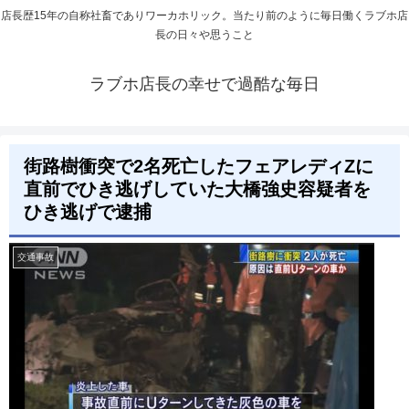
店長歴15年の自称社畜でありワーカホリック。当たり前のように毎日働くラブホ店
長の日々や思うこと
ラブホ店長の幸せで過酷な毎日
街路樹衝突で2名死亡したフェアレディZに
直前でひき逃げしていた大橋強史容疑者を
ひき逃げで逮捕
交通事故