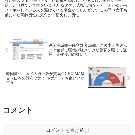
ながらスマホで歩いたり、自転車を運転している人はおそらく自分の
足元だけ見ていて前をいません なので、大抵は前からくる人がながら
スマホをしている人を避けている場合がほとんどです この高３女子も
前にいた高齢男性に気付かず衝突し、男性...
医師小坂雄一郎容疑者26歳、同級生と国道沿
いで全裸で寝転び駆けつけた警官を殴って逮
捕、薬物使用の疑いも
韓国首相、国民の過半数が賛成のGSOIMA破
棄を日本の対応次第で再検討しても良いとか
言う
コメント
コメントを書き込む