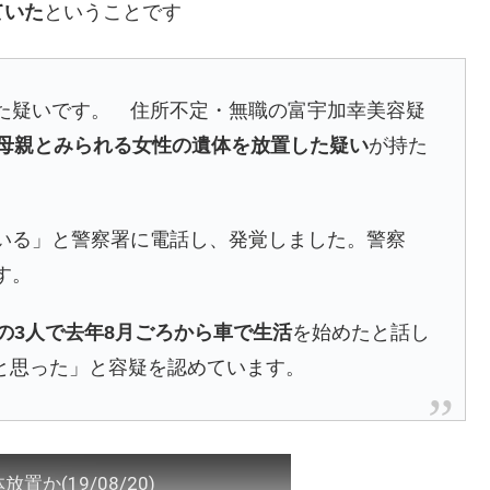
ていた
ということです
した疑いです。 住所不定・無職の富宇加幸美容疑
の母親とみられる女性の遺体を放置した疑い
が持た
でいる」と警察署に電話し、発覚しました。警察
す。
の3人で去年8月ごろから車で生活
を始めたと話し
と思った」と容疑を認めています。
か(19/08/20)