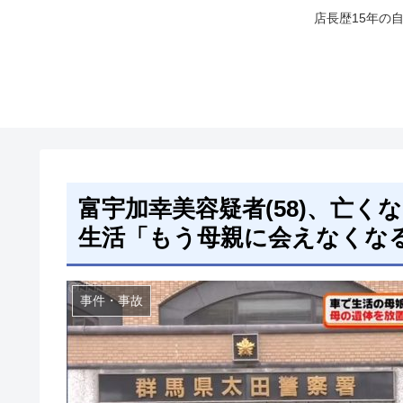
店長歴15年の
富宇加幸美容疑者(58)、亡く
生活「もう母親に会えなくな
事件・事故