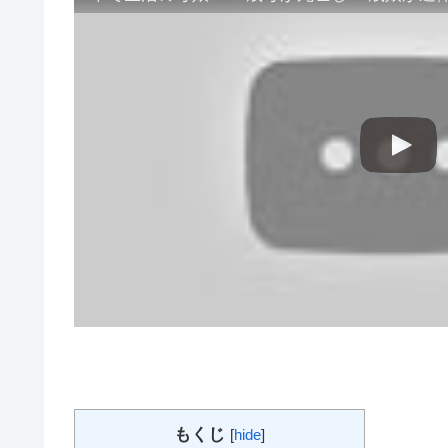
もくじ
[
hide
]