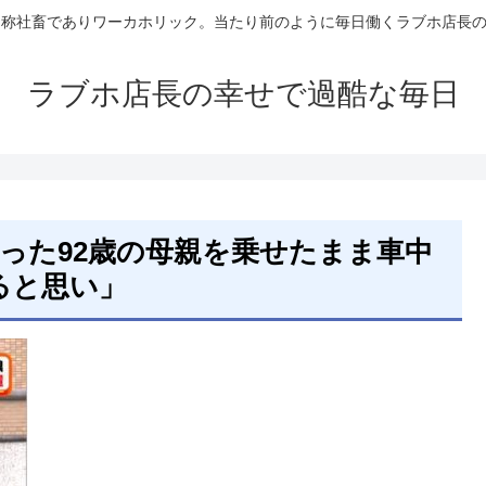
自称社畜でありワーカホリック。当たり前のように毎日働くラブホ店長
ラブホ店長の幸せで過酷な毎日
なった92歳の母親を乗せたまま車中
ると思い」