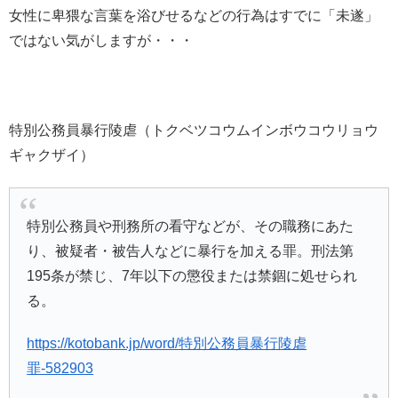
女性に卑猥な言葉を浴びせるなどの行為はすでに「未遂」
ではない気がしますが・・・
特別公務員暴行陵虐（トクベツコウムインボウコウリョウ
ギャクザイ）
特別公務員や刑務所の看守などが、その職務にあた
り、被疑者・被告人などに暴行を加える罪。刑法第
195条が禁じ、7年以下の懲役または禁錮に処せられ
る。
https://kotobank.jp/word/特別公務員暴行陵虐
罪-582903