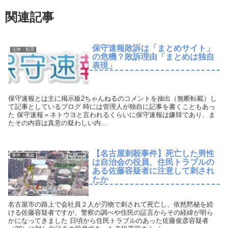
関連記事
保守速報敗訴は「まとめサイト」
法律・犯罪
の危機？敗訴理由「まとめは独自
表現」
保守速報とは主に掲示板2ちゃんねるのコメントを抽出（無断転載）し
て記事としているブログ 時には管理人が独自に記事を書くこともあっ
た 保守速報＝ネトウヨと言われるくらいに保守速報は嫌韓であり、ま
たその内容は真意の疑わしい内...
【名古屋刺殺事件】死亡した男性
事件・事故
は自治会の役員、住民トラブルの
ある佐藤容疑者に注意して刺され
たか
名古屋市の路上で会社員２人が刃物で刺されて死亡し、依然黙秘を続
ける佐藤容疑者ですが、警察の調べや住民の証言からその経緯が明ら
かになってきました 日頃から住民トラブルのあった佐藤俊彦容疑者