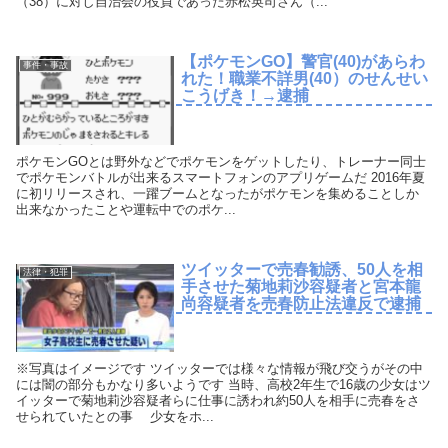
（38）に対し自治会の役員であった赤松英司さん（...
【ポケモンGO】警官(40)があらわ
事件・事故
れた！職業不詳男(40）のせんせい
こうげき！→逮捕
ポケモンGOとは野外などでポケモンをゲットしたり、トレーナー同士
でポケモンバトルが出来るスマートフォンのアプリゲームだ 2016年夏
に初リリースされ、一躍ブームとなったがポケモンを集めることしか
出来なかったことや運転中でのポケ...
ツイッターで売春勧誘、50人を相
法律・犯罪
手させた菊地莉沙容疑者と宮本龍
尚容疑者を売春防止法違反で逮捕
※写真はイメージです ツイッターでは様々な情報が飛び交うがその中
には闇の部分もかなり多いようです 当時、高校2年生で16歳の少女はツ
イッターで菊地莉沙容疑者らに仕事に誘われ約50人を相手に売春をさ
せられていたとの事 少女をホ...