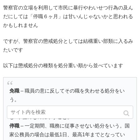
警察官の立場を利用して市民に暴行やわいせつ行為の及ん
だにしては「停職６ヶ月」は甘いんじゃないかと思われる
かもしれません
ですが、警察官の懲戒処分としては結構重い部類に入るみ
たいです
以下は懲戒処分の種類を処分重い順から並べています
免職
– 職員の意に反してその職を失わせる処分をい
う。
降任
– 現に定められている職務の等級・階級を1ない
し2下位のものに下すこと。
停職
– 一定期間、職務に従事させない処分をいう。国
家公務員の場合は最低1日、最高1年までとなってい