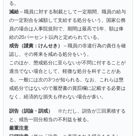
る。
減給
– 職員に対する制裁として一定期間、職員の給与
の一定割合を減額して支給する処分をいう。国家公務
員の場合は人事院規則で、期間は最高で1年、額は俸
給の20パーセント以内と定められている。
戒告（譴責：けんせき）
– 職員の非違行為の責任を確
認し、その将来を戒める処分をいう。
このほか、懲戒処分に至らないが不問に付することが
適当でない場合として、軽微な処分を科すことがあ
る。一般には次の3つが知られる。なお、これらは懲
戒処分ではないので履歴書の賞罰欄に記載する必要は
なく、経済的な損失も伴わない場合が多い。
訓告（訓諭・訓戒）
※ただし、訓告が三回累積する
と、戒告一回分相当の不利益を被る。
厳重注意