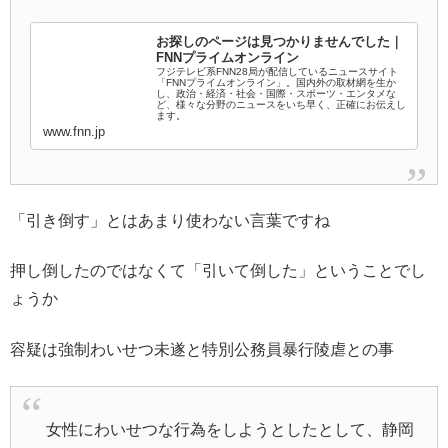
お探しのページは見つかりませんでした｜
FNNプライムオンライン
フジテレビ系FNN28局が配信しているニュースサイト
「FNNプライムオンライン」。国内外の取材網を生か
し、政治・経済・社会・国際・スポーツ・エンタメな
ど、様々な分野のニュースをいち早く、正確にお伝えし
ます。
www.fnn.jp
「引き倒す」とはあまり使わない言葉ですね
押し倒したのではなくて「引いて倒した」ということでし
ょうか
容疑は強制わいせつ未遂と特別公務員暴行陵虐との事
女性にわいせつな行為をしようとしたとして、静岡