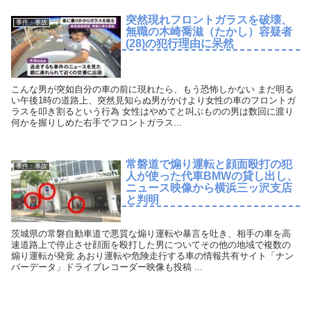
突然現れフロントガラスを破壊、
事件・事故
無職の木崎喬滋（たかし）容疑者
(28)の犯行理由に呆然
こんな男が突如自分の車の前に現れたら、もう恐怖しかない まだ明る
い午後1時の道路上、突然見知らぬ男がかけより女性の車のフロントガ
ラスを叩き割るという行為 女性はやめてと叫ぶものの男は数回に渡り
何かを握りしめた右手でフロントガラス...
常磐道で煽り運転と顔面殴打の犯
事件・事故
人が使った代車BMWの貸し出し、
ニュース映像から横浜三ッ沢支店
と判明
茨城県の常磐自動車道で悪質な煽り運転や暴言を吐き、相手の車を高
速道路上で停止させ顔面を殴打した男についてその他の地域で複数の
煽り運転が発覚 あおり運転や危険走行する車の情報共有サイト「ナン
バーデータ」ドライブレコーダー映像も投稿 ...