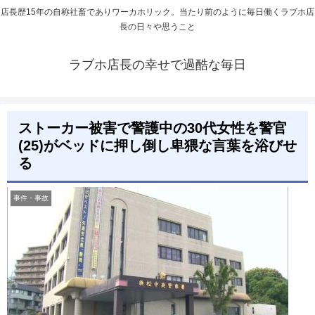
店長歴15年の自称社畜でありワーカホリック。当たり前のように毎日働くラブホ店
長の日々や思うこと
ラブホ店長の幸せで過酷な毎日
ストーカー被害で警護中の30代女性を警官
(25)がベッドに押し倒し卑猥な言葉を浴びせ
る
事件・事故