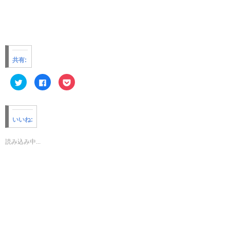
共有:
ク
F
ク
リ
a
リ
ッ
c
ッ
ク
e
ク
し
b
し
て
o
て
T
o
P
いいね:
w
k
o
i
で
c
t
共
k
t
有
e
読み込み中...
e
す
t
r
る
で
で
に
シ
共
は
ェ
有
ク
ア
(
リ
(
新
ッ
新
し
ク
し
い
し
い
ウ
て
ウ
ィ
く
ィ
ン
だ
ン
ド
さ
ド
ウ
い
ウ