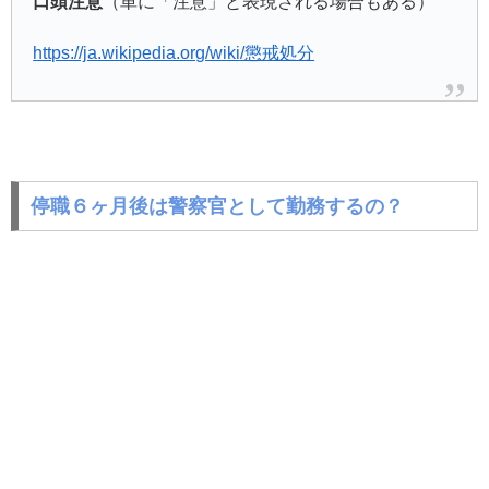
口頭注意
（単に「注意」と表現される場合もある）
https://ja.wikipedia.org/wiki/懲戒処分
停職６ヶ月後は警察官として勤務するの？