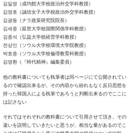
김일영（成均館大学校政治外交学科教授）
김영호（誠信女子大学校政治外交学科教授）
김광동（ナラ政策研究院院長）
김세중（延世大学校国際関係学科教授）
김종석（弘益大学校経営学科教授）
전상인（ソウル大学校環境大学院教授）
박호종（ソウル大学校倫理教育科教授）
김영환（『時代精神』編集委員）
他の教科書についても執筆者は同ページにて公開されてい
るので確認出来るが、その内容から紛れもなく反日思想を
持った韓国人による執筆であろうと判断出来るのでここに
は記さない
それではそれぞれの教科書について引用させて頂き、その
違いを説明していきたいと思うが、相当な量があるのでこ