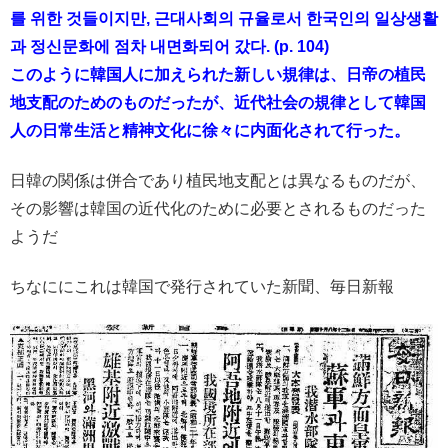
를 위한 것들이지만, 근대사회의 규율로서 한국인의 일상생활
과 정신문화에 점차 내면화되어 갔다. (p. 104)
このように韓国人に加えられた新しい規律は、日帝の植民
地支配のためのものだったが、近代社会の規律として韓国
人の日常生活と精神文化に徐々に内面化されて行った。
日韓の関係は併合であり植民地支配とは異なるものだが、
その影響は韓国の近代化のために必要とされるものだった
ようだ
ちなににこれは韓国で発行されていた新聞、毎日新報