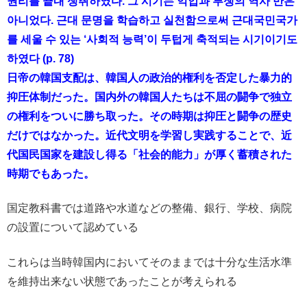
권리를 끝내 쟁취하였다. 그 시기는 억압과 투쟁의 역사 만은
아니었다. 근대 문명을 학습하고 실천함으로써 근대국민국가
를 세울 수 있는 ‘사회적 능력’이 두텁게 축적되는 시기이기도
하였다 (p. 78)
日帝の韓国支配は、韓国人の政治的権利を否定した暴力的
抑圧体制だった。国内外の韓国人たちは不屈の闘争で独立
の権利をついに勝ち取った。その時期は抑圧と闘争の歴史
だけではなかった。近代文明を学習し実践することで、近
代国民国家を建設し得る「社会的能力」が厚く蓄積された
時期でもあった。
国定教科書では道路や水道などの整備、銀行、学校、病院
の設置について認めている
これらは当時韓国内においてそのままでは十分な生活水準
を維持出来ない状態であったことが考えられる