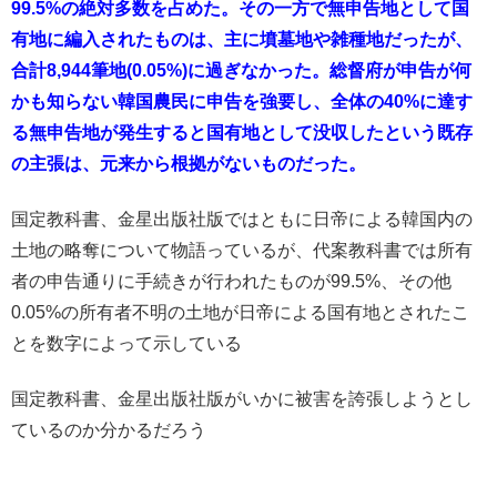
99.5%の絶対多数を占めた。その一方で無申告地として国
有地に編入されたものは、主に墳墓地や雑種地だったが、
合計8,944筆地(0.05%)に過ぎなかった。総督府が申告が何
かも知らない韓国農民に申告を強要し、全体の40%に達す
る無申告地が発生すると国有地として没収したという既存
の主張は、元来から根拠がないものだった。
国定教科書、金星出版社版ではともに日帝による韓国内の
土地の略奪について物語っているが、代案教科書では所有
者の申告通りに手続きが行われたものが99.5%、その他
0.05%の所有者不明の土地が日帝による国有地とされたこ
とを数字によって示している
国定教科書、金星出版社版がいかに被害を誇張しようとし
ているのか分かるだろう