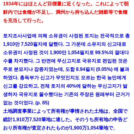
1934年にはほとんど目標量に近くなった。これによって朝
鮮内では食糧が不足し、満州から持ち込んだ雑穀等で食糧
を充当して行った。
토지조사사업에 의해 소유권이 사정된 토지는 전국적으로 총
1,910만 7,520필지에 달했다. 그 가운데 소유지의 신고대로
소유권이 사정된 것이 1,900만 1,054필지로 99.5%의 절대다
수를 차지했다. 그 반면에 무신고지로 국유지로 편입된 것은
주로 분묘지나 잡종지였는데, 도합 8.94필지 (0.05%) 에 불과
하였다. 총독부가 신고가 무엇인지도 모르는 한국 농민에게
신고를 강요하고, 전체 토지의 40%에 달하는 무신고지가 발
생하자 국유지로 몰수했다는 기존의 주장은 원래부터 근거가
없는 것이었다. (p. 85)
土地調査事業によって所有権が事情された土地は、全国で
総計1,910万7,520筆地に達した。そのうち所有地の申告ど
おり所有権が査定されたものが1,900万1,054筆地で、