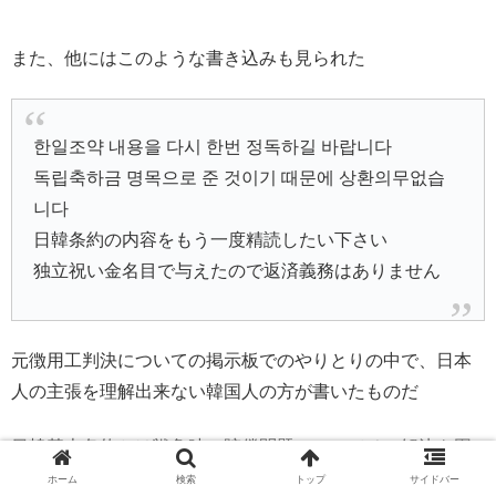
また、他にはこのような書き込みも見られた
한일조약 내용을 다시 한번 정독하길 바랍니다
독립축하금 명목으로 준 것이기 때문에 상환의무없습
니다
日韓条約の内容をもう一度精読したい下さい
独立祝い金名目で与えたので返済義務はありません
元徴用工判決についての掲示板でのやりとりの中で、日本
人の主張を理解出来ない韓国人の方が書いたものだ
日韓基本条約とは戦争時の賠償問題についてその解決を図
るために日本から韓国へ無償、有償含めて8億ドルを拠出
ホーム
検索
トップ
サイドバー