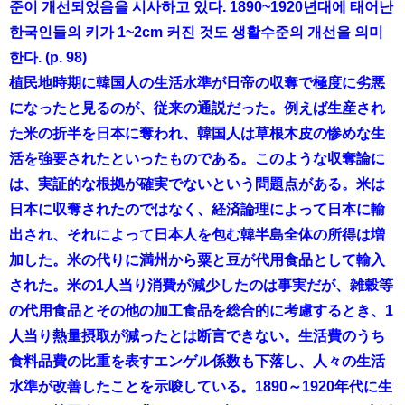
준이 개선되었음을 시사하고 있다. 1890~1920년대에 태어난
한국인들의 키가 1~2cm 커진 것도 생활수준의 개선을 의미
한다. (p. 98)
植民地時期に韓国人の生活水準が日帝の収奪で極度に劣悪
になったと見るのが、従来の通説だった。例えば生産され
た米の折半を日本に奪われ、韓国人は草根木皮の惨めな生
活を強要されたといったものである。このような収奪論に
は、実証的な根拠が確実でないという問題点がある。米は
日本に収奪されたのではなく、経済論理によって日本に輸
出され、それによって日本人を包む韓半島全体の所得は増
加した。米の代りに満州から粟と豆が代用食品として輸入
された。米の1人当り消費が減少したのは事実だが、雑穀等
の代用食品とその他の加工食品を総合的に考慮するとき、1
人当り熱量摂取が減ったとは断言できない。生活費のうち
食料品費の比重を表すエンゲル係数も下落し、人々の生活
水準が改善したことを示唆している。1890～1920年代に生