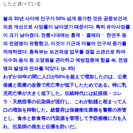
したと述べている
불과 30년 사이에 인구가 50% 넘게 증가한 것은 공중보건과
의료 개선으로 사망률이 낮아졌기 때문이다. 특히 유아사망률
이 크기 낮아졌다. 전통시대에는 홍역ㆍ 콜레라ㆍ 천연두 등
의 전염병이 유행했고, 이것이 기근과 더불어 인구의 증가를
억제하였다. 총독부는 보건위생 업무를 경찰 소관으로 하여
식수와 음식 등 오염원을 관리하고 예방접종에 힘을 써, 전염
병의 발생과 전파를 막았다. (p. 95)
わずか30年の間に人口が50%を超えて増加したのは、公衆
保健と医療の改善で死亡率が低下したためである。特に乳
児死亡率が大きく低下した。伝統時代には紅疫病・コレ
ラ・天然痘等の伝染病が流行し、これが飢饉と相まって人
口の増加を抑制した。総督府は保健衛生業務を警察の所管
とし、食水と飲食等の汚染源を管理して予防接種に力を入
れ、伝染病の発生と伝播を防いだ。