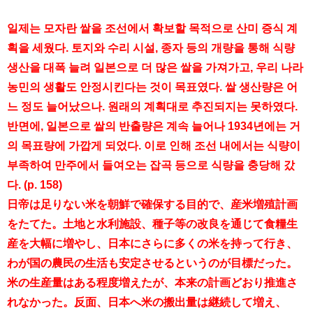
일제는 모자란 쌀을 조선에서 확보할 목적으로 산미 증식 계
획을 세웠다. 토지와 수리 시설, 종자 등의 개량을 통해 식량
생산을 대폭 늘려 일본으로 더 많은 쌀을 가져가고, 우리 나라
농민의 생활도 안정시킨다는 것이 목표였다. 쌀 생산량은 어
느 정도 늘어났으나. 원래의 계획대로 추진되지는 못하였다.
반면에, 일본으로 쌀의 반출량은 계속 늘어나 1934년에는 거
의 목표량에 가깝게 되었다. 이로 인해 조선 내에서는 식량이
부족하여 만주에서 들여오는 잡곡 등으로 식량을 충당해 갔
다. (p. 158)
日帝は足りない米を朝鮮で確保する目的で、産米増殖計画
をたてた。土地と水利施設、種子等の改良を通じて食糧生
産を大幅に増やし、日本にさらに多くの米を持って行き、
わが国の農民の生活も安定させるというのが目標だった。
米の生産量はある程度増えたが、本来の計画どおり推進さ
れなかった。反面、日本へ米の搬出量は継続して増え、