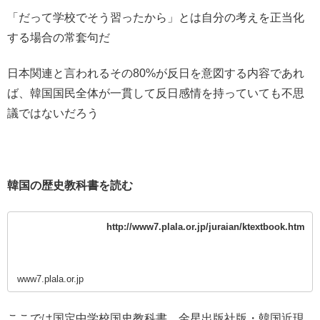
「だって学校でそう習ったから」とは自分の考えを正当化
する場合の常套句だ
日本関連と言われるその80%が反日を意図する内容であれ
ば、韓国国民全体が一貫して反日感情を持っていても不思
議ではないだろう
韓国の歴史教科書を読む
http://www7.plala.or.jp/juraian/ktextbook.htm
www7.plala.or.jp
ここでは国定中学校国史教科書、金星出版社版・韓国近現