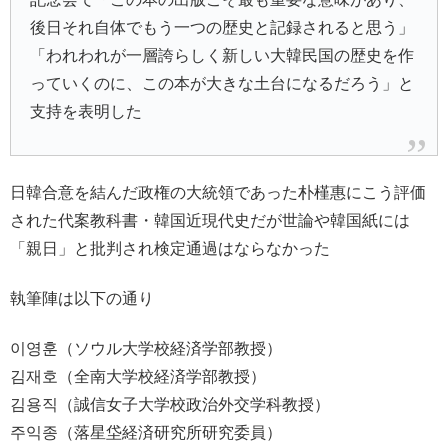
後日それ自体でもう一つの歴史と記録されると思う」
「われわれが一層誇らしく新しい大韓民国の歴史を作
っていくのに、この本が大きな土台になるだろう」と
支持を表明した
日韓合意を結んだ政権の大統領であった朴槿惠にこう評価
された代案教科書・韓国近現代史だが世論や韓国紙には
「親日」と批判され検定通過はならなかった
執筆陣は以下の通り
이영훈（ソウル大学校経済学部教授）
김재호（全南大学校経済学部教授）
김용직（誠信女子大学校政治外交学科教授）
주익종（落星垈経済研究所研究委員）