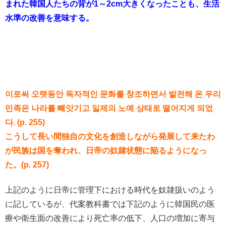
まれた韓国人たちの背が1～2cm大きくなったことも、生活
水準の改善を意味する。
이로써 오랫동안 독자적인 문화를 창조하면서 발전해 온 우리
민족은 나라를 빼앗기고 일제의 노예 상태로 떨어지게 되었
다. (p. 255)
こうして長い間独自の文化を創造しながら発展して来たわ
が民族は国を奪われ、日帝の奴隷状態に陥るようになっ
た。(p. 257)
上記のように日帝に管理下における時代を奴隷扱いのよう
に記しているが、代案教科書では下記のように韓国民の医
療や衛生面の改善により死亡率の低下、人口の増加に寄与