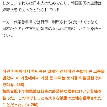
しかし、それらは日本人のためであり、韓国国民の生活は
奴隷状態であったと記されている
一方、代案教科書では日帝に制圧されるばかりではなく、
日本からの近代文明が韓国の近代化に貢献したことを語っ
ている
식민 지배하에서 한민족은 일제의 경제적인 수탈에 큰 고통을
받았다. 이 가운데에서 가장 큰 피해는 토지를 약탈당한 것이
었다.(p. 258)
植民支配下で韓民族は日帝の経済的な収奪にひどい苦痛を
被った。この中でもっとも大きな被害は土地を侵奪された
ことだった。(p. 260)