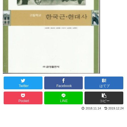
Twitter
Facebook
はてブ
Pocket
LINE
コピー
2018.11.14
2019.12.24