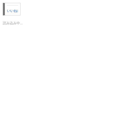
し
b
し
て
o
て
T
o
P
いいね:
w
k
o
i
で
c
t
共
k
t
有
e
読み込み中...
e
す
t
r
る
で
で
に
シ
共
は
ェ
有
ク
ア
(
リ
(
新
ッ
新
し
ク
し
い
し
い
ウ
て
ウ
ィ
く
ィ
ン
だ
ン
ド
さ
ド
ウ
い
ウ
で
(
で
開
新
開
き
し
き
ま
い
ま
す
ウ
す
)
ィ
)
ン
ド
ウ
で
開
き
ま
す
)