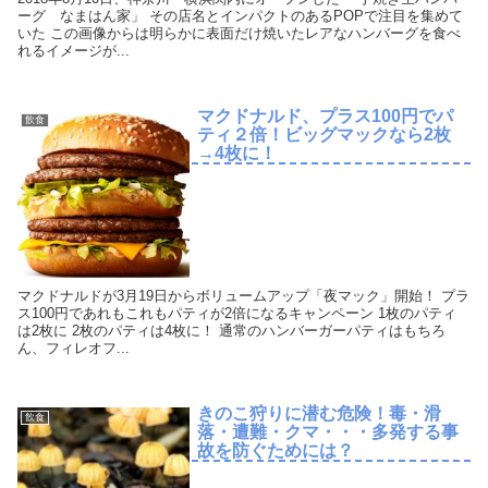
ーグ なまはん家」 その店名とインパクトのあるPOPで注目を集めて
いた この画像からは明らかに表面だけ焼いたレアなハンバーグを食べ
れるイメージが...
マクドナルド、プラス100円でパ
飲食
ティ２倍！ビッグマックなら2枚
→4枚に！
マクドナルドが3月19日からボリュームアップ「夜マック」開始！ プラ
ス100円であれもこれもパティが2倍になるキャンペーン 1枚のパティ
は2枚に 2枚のパティは4枚に！ 通常のハンバーガーパティはもちろ
ん、フィレオフ...
きのこ狩りに潜む危険！毒・滑
飲食
落・遭難・クマ・・・多発する事
故を防ぐためには？