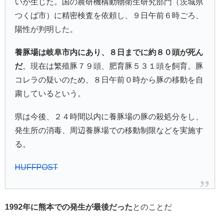
いが生じた。国の農研機構動物衛生研究部門（茨城県
つくば市）に精密検査を依頼し、９日午前６時ごろ、
陽性が判明した。
養豚場は岐阜市内にあり、８日までに約８０頭が死ん
だ
。現在は繁殖豚７９頭、肥育豚５３１頭を飼育。豚
コレラの疑いのため、８日午前０時から豚の移動を自
粛しているという。
県は今後、２４時間以内に養豚場の豚の殺処分をし、
発生所の消毒、周辺養豚場での移動制限などを実施す
る。
HUFFPOST
1992年に熊本での発生が最後だった
とのことだ