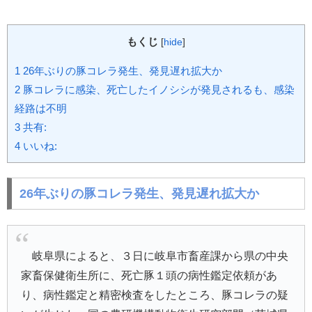
もくじ
[
hide
]
1
26年ぶりの豚コレラ発生、発見遅れ拡大か
2
豚コレラに感染、死亡したイノシシが発見されるも、感染
経路は不明
3
共有:
4
いいね:
26年ぶりの豚コレラ発生、発見遅れ拡大か
岐阜県によると、３日に岐阜市畜産課から県の中央
家畜保健衛生所に、死亡豚１頭の病性鑑定依頼があ
り、病性鑑定と精密検査をしたところ、豚コレラの疑