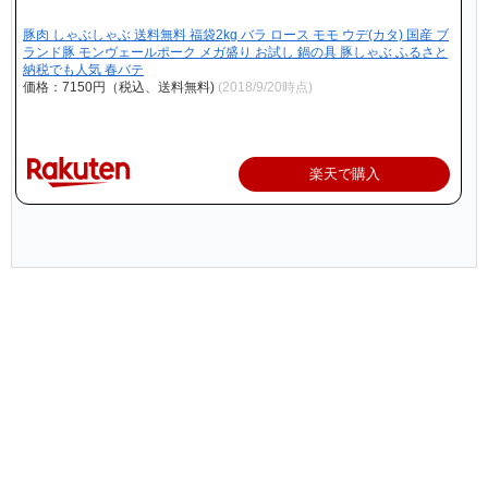
豚肉 しゃぶしゃぶ 送料無料 福袋2kg バラ ロース モモ ウデ(カタ) 国産 ブ
ランド豚 モンヴェールポーク メガ盛り お試し 鍋の具 豚しゃぶ ふるさと
納税でも人気 春バテ
価格：7150円（税込、送料無料)
(2018/9/20時点)
楽天で購入