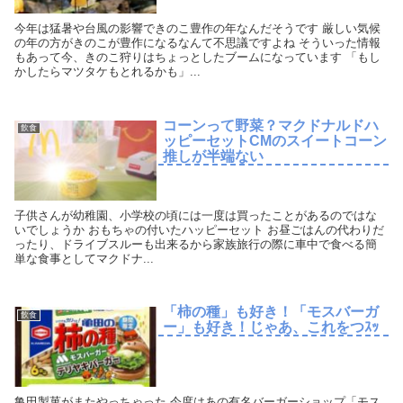
今年は猛暑や台風の影響できのこ豊作の年なんだそうです 厳しい気候
の年の方がきのこが豊作になるなんて不思議ですよね そういった情報
もあって今、きのこ狩りはちょっとしたブームになっています 「もし
かしたらマツタケもとれるかも」...
コーンって野菜？マクドナルドハ
飲食
ッピーセットCMのスイートコーン
推しが半端ない
子供さんが幼稚園、小学校の頃には一度は買ったことがあるのではな
いでしょうか おもちゃの付いたハッピーセット お昼ごはんの代わりだ
ったり、ドライブスルーも出来るから家族旅行の際に車中で食べる簡
単な食事としてマクドナ...
「柿の種」も好き！「モスバーガ
飲食
ー」も好き！じゃあ、これをつｽｯ
亀田製菓がまたやっちゃった 今度はあの有名バーガーショップ「モス