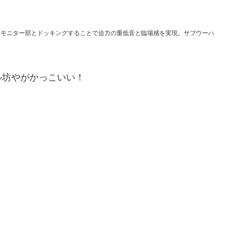
 モニター部とドッキングすることで迫力の重低音と臨場感を実現。サブウーハ
ル坊やがかっこいい！