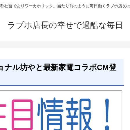
自称社畜でありワーカホリック。当たり前のように毎日働くラブホ店長
ラブホ店長の幸せで過酷な毎日
ョナル坊やと最新家電コラボCM登