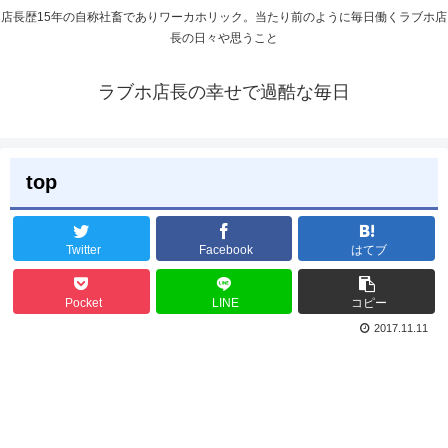
店長歴15年の自称社畜でありワーカホリック。当たり前のように毎日働くラブホ店
長の日々や思うこと
ラブホ店長の幸せで過酷な毎日
top
Twitter
Facebook
はてブ
Pocket
LINE
コピー
2017.11.11