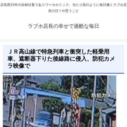
店長歴15年の自称社畜でありワーカホリック。当たり前のように毎日働くラブホ店
長の日々や思うこと
ラブホ店長の幸せで過酷な毎日
ＪＲ高山線で特急列車と衝突した軽乗用
車、遮断器下りた後線路に侵入、防犯カメ
ラ映像で
国内