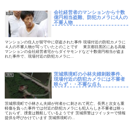
会社経営者のマンションから十数
国内
億円相当盗難、防犯カメラに4人の
不審人物
マンションの住人が留守中に窃盗された事件 現場付近の防犯カメラに
４人の不審人物が写っていたとのことです 東京都目黒区にある高級
マンションの会社経営者宅からダイヤモンドなど十数億円相当が盗ま
れた事件で、現場付近の防犯カメラに...
茨城県境町の小林夫婦刺殺事件、
国内
現場付近の防犯カメラには不審者
映らず・・不審な点も
茨城県境町で小林さん夫婦が何者かに刺されて死亡、長男と次女も重
軽傷を負った事件では付近の防犯カメラにも犯人らしき不審者は映っ
ておらず、捜査は難航しているようです 茨城県警はツイッターで情報
提供を呼びかけています 茨城県境町の...