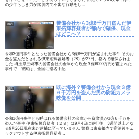
の少年らしき男が踏切内で不審な行動をし...
警備会社から3億6千万円盗んだ伊
国内
東拓輝容疑者が都内で確保、現金
はどこへ？
令和3億円事件となった警備会社から3億6千万円が盗まれた事件 そのお
金を盗んだとされる伊東拓輝容疑者（28）が27日、都内で確保されま
した 埼玉県三郷市の警備会社の金庫から現金３億6000万円が盗まれた
事件で、警察は、全国に指名手配...
既に海外？警備会社から現金３億
国内
６千万円を盗んだ男の防犯カメラ
映像を公開
令和3億円事件とも呼ばれる警備会社の金庫から従業員が3億６千万を
盗んだ事件 伊東拓輝容疑者（２８）は9月4日に犯行後、3週間以上とな
る9月26日現在未だ逮捕に至っていません 警察は東京都内で宿泊後チェ
ックアウトする伊東拓輝容疑者...