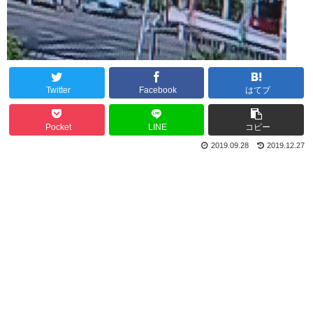
Twitter
Facebook
はてブ
Pocket
LINE
コピー
2019.09.28
2019.12.27