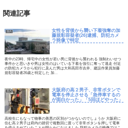
関連記事
女性を背後から襲い下着強奪の加
国内
藤規彰容疑者(26)逮捕、防犯カメ
ラ映像で特定
夜中の23時、帰宅中の女性が若い男に背後から襲われる 強制わいせつ
事件かと思いきや男は女性のはいている下着を強引に奪って逃走 付近
の防犯カメラから犯行に及んだ男は大和高田市吉井、建設作業員加藤
規彰容疑者26歳と特定した 加...
大阪府の高２男子、非常ボタンで
国内
電車を停止させる「急停車するの
が面白かった」「5回ほどやった」
高校生にもなって物事の善悪の区別がつかないのでしょうか 大阪府に
住む高２男子は府内の踏切で複数回に渡って非常ボタンを押して電車
を停止させていたことが明らかになりました 防犯カメラの映像ではこ