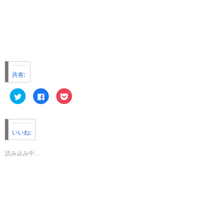
共有:
ク
F
ク
リ
a
リ
ッ
c
ッ
ク
e
ク
し
b
し
て
o
て
T
o
P
いいね:
w
k
o
i
で
c
t
共
k
t
有
e
読み込み中...
e
す
t
r
る
で
で
に
シ
共
は
ェ
有
ク
ア
(
リ
(
新
ッ
新
し
ク
し
い
し
い
ウ
て
ウ
ィ
く
ィ