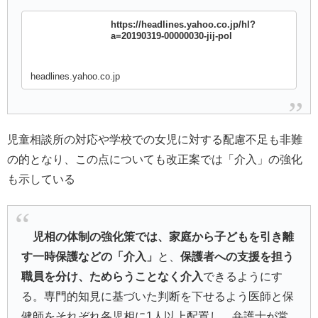
https://headlines.yahoo.co.jp/hl?
a=20190319-00000030-jij-pol
headlines.yahoo.co.jp
児童相談所の対応や学校での女児に対する配慮不足も非難
の的となり、この点についても改正案では「介入」の強化
も示している
児相の体制の強化策では、家庭から子どもを引き離
す一時保護などの「介入」
と、
保護者への支援を担う
職員を分け、ためらうことなく介入
できるようにす
る。専門的知見に基づいた判断を下せるよう医師と保
健師をそれぞれ各児相に1人以上配置し、弁護士が常