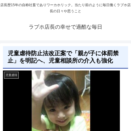
店長歴15年の自称社畜でありワーカホリック。当たり前のように毎日働くラブホ店
長の日々や思うこと
ラブホ店長の幸せで過酷な毎日
児童虐待防止法改正案で「親が子に体罰禁
止」を明記へ、児童相談所の介入も強化
児童虐待