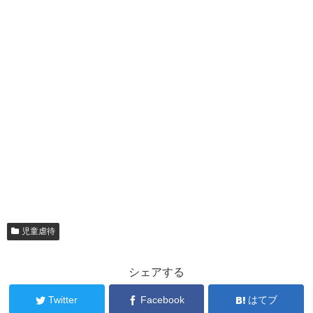
ド
ウ
で
開
き
ま
す
)
児童虐待
シェアする
Twitter
Facebook
はてブ