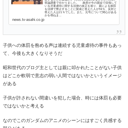
世論調査で分かりました。 政府が今の国会で目指して
いる児童虐待に関する法律の改正を巡り、親による体罰
を法律で禁止することに賛成と答えた人が59％、反対と
答えた人は21％でした。また、元号について関心がある
かを尋ねま...
news.tv-asahi.co.jp
子供への体罰を咎める声は連続する児童虐待の事件もあっ
て、今後も大きくなりそうだ
昭和世代のブログ主としては親に叩かれたことがない子供
はどこか軟弱で意志の弱い人間ではないかというイメージ
がある
子供が許されない間違いを犯した場合、時には体罰も必要
ではないかと考える
なのでこのガンダムのアニメのシーンにはすごく共感する