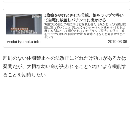
3歳娘をやけどさせた母親、娘をラップで巻い
て自宅に放置しパチンコに出かける
3歳になる自分の娘にやけどを負わせた母親がとった行動は病
院に連れていくことではなくインターネット検索 やけどを治
療する方法として紹介されていた「ラップ療法」を信じ、娘
をラップで巻いて自宅に放置 発覚時にはなんと同居男性とパ
チンコ...
wadai-tyumoku.info
2019.03.06
罰則のない体罰禁止への法改正にどれだけ効力があるかは
疑問だが、大切な幼い命が失われることのないよう機能す
ることを期待したい