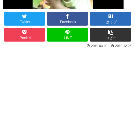
Twitter
Facebook
はてブ
Pocket
LINE
コピー
2019.03.20
2019.12.26