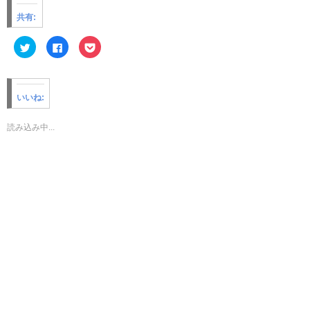
共有:
ク
F
ク
リ
a
リ
ッ
c
ッ
ク
e
ク
し
b
し
て
o
て
T
o
P
いいね:
w
k
o
i
で
c
t
共
k
t
有
e
読み込み中...
e
す
t
r
る
で
で
に
シ
共
は
ェ
有
ク
ア
(
リ
(
新
ッ
新
し
ク
し
い
し
い
ウ
て
ウ
ィ
く
ィ
ン
だ
ン
ド
さ
ド
ウ
い
ウ
で
(
で
開
新
開
き
し
き
ま
い
ま
す
ウ
す
)
ィ
)
ン