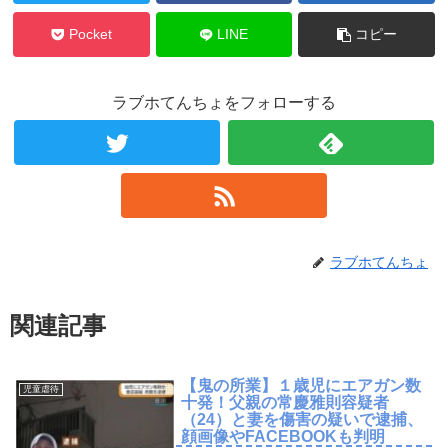
Pocket
LINE
コピー
ラブホてんちょをフォローする
ラブホてんちょ
関連記事
【鬼の所業】１歳児にエアガン数
児童虐待
十発！父親の常慶雅則容疑者
（24）と妻を傷害の疑いで逮捕、
顔画像やFACEBOOKも判明