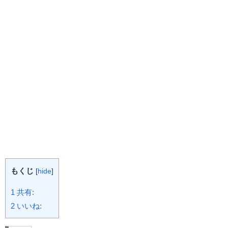
もくじ
[
hide
]
1
共有:
2
いいね: