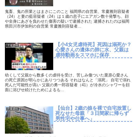
鬼畜、鬼の所業とはまさにこのこと 福岡県の自営業、常慶雅則容疑者
（24）と妻の藍容疑者（24）は１歳の息子にエアガン数十発撃ち、顔
や全身にあざを負わせた傷害の疑いで逮捕された 逮捕されたのは福岡
県田川市伊加利の自営業 常慶雅則容疑者...
【小4女児虐待死】死因は溺死か？
児童虐待
心愛さんの遺体の肺に水、父親は
虐待動画をスマホに保存
幼くして父親から数多くの虐待を受け、苦しみ傷ついた栗原心愛さん
の死亡原因が明らかにありつつある それはなんと「溺死」 自宅で溺れ
死んだ可能性が高い 父親の勇一郎容疑者（41）が冷水のシャワーを顔
面に浴びせ続けたためによるも...
【仙台】2歳の娘を裸で自宅放置し
児童虐待
死なせた母親「３日間家に帰らず
男性宅や仕事へ」