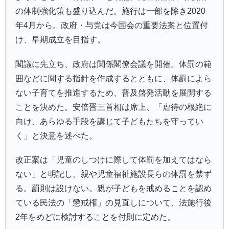
の体制強化策も盛り込んだ。施行は一部を除き2020
年4月から。政府・与党は今国会の重要法案と位置付
け、早期成立を目指す。
閣議に先立ち、政府は関係閣僚会議を開催。体罰の範
囲などに関する指針を作成するとともに、体罰によら
ない子育てを推進するため、普及啓発活動を展開する
ことを決めた。安倍晋三首相は席上、「虐待の根絶に
向け、あらゆる手段を講じて子どもたちを守ってい
く」と決意を述べた。
改正案は「児童のしつけに際して体罰を加えてはなら
ない」と明記し、親や児童福祉施設長らの体罰を禁ず
る。罰則は設けない。親が子どもを戒めることを認め
ている民法の「懲戒権」の見直しについて、法施行後
2年をめどに検討することを付則に定めた。