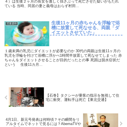
４）は生後２ヶ月の長女を激しく揺さぶって死亡させた疑いがもたれ
ている 当時、同居の妻と義母はおらず村田...
生後11ヶ月の赤ちゃんを浮輪で浴
児童虐待
槽に放置して死なせる、両親「ダ
イエットさせていた」
１歳未満の乳児にダイエットが必要なのか 30代の両親は生後11ヶ月の
乳児を浮輪を付けて浴槽に浮かべ1時間半放置して死なせてしまった 赤
ちゃんをダイエットさせることが目的だったとの事 死因は脱水症状だ
という 生後11カ月...
【石巻】タクシーが乗客の指示を無視して住
宅に衝突、運転手は死亡【東北交通】
4月1日、新元号発表は何時頃？その瞬間をリ
アルタイムでネットで見るには？AbemaTVや