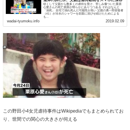
幼くして父親から数多くの虐待を受け、苦しみ傷ついた栗原
心愛さんの死亡原因が明らかにありつつある それはなんと
「溺死」 自宅で溺れ死んだ可能性が高い 父親の勇一郎容疑者
（41）が冷水のシャワーを顔面に浴びせ続けたためによる
も...
wadai-tyumoku.info
2019.02.09
この野田小4女児虐待事件はWikipediaでもまとめられてお
り、世間での関心の大きさが伺える