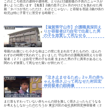
このところ幼児の虐待や虐待死、とりわけ2歳前後の子供のニュースが
多いように思います 【鬼畜】2歳の息子に2ヶ月のやけどを負わせた両
親「タバコが当たっただけ、わざとじゃない」と容疑を否認 2歳の頃の
幼児は特に子育てに苦労する時期で...
【滋賀県守山市】介護職員深田え
児童虐待
りか容疑者(27)自宅で出産した男
の子を放置して死なせる
母親のお腹にいた小さな命はこの世に生まれ出てきたものの、ほんの
わずかの時間で失われてしまいました 守山市の介護職員深田えりか容
疑者（２７）は自宅で男の子を出産 生まれた男の子に異常があるにも
関わらず放置して死なせた疑いが持たれて...
「泣き止ませるため」2ヶ月の赤ち
児童虐待
ゃんを揺さぶって死なせた村田宏
伸容疑者の顔画像
まだ首もすわっていない赤ちゃんの頭を激しく揺さぶったらどうなる
か考えもしなかったのだろうか 東淀川区の会社員村田宏伸容疑者（２