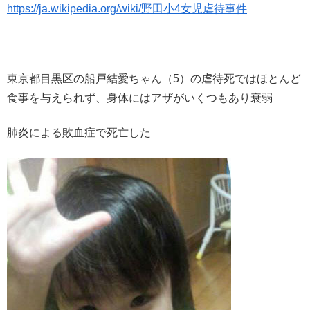
https://ja.wikipedia.org/wiki/野田小4女児虐待事件
東京都目黒区の船戸結愛ちゃん（5）の虐待死ではほとんど
食事を与えられず、身体にはアザがいくつもあり衰弱
肺炎による敗血症で死亡した