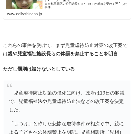
東京都目黒区の船戸結愛ちゃん（5）が虐待を受けて死亡した
事件。…
www.dailyshincho.jp
これらの事件を受けて、まず児童虐待防止対策の改正案で
は
親や児童福祉施設長らの体罰を禁止することを明言
ただし罰則は設けないとしている
児童虐待防止対策の強化に向け、政府は19日の閣議
で、児童福祉法や児童虐待防止法などの改正案を決定
した。
「しつけ」と称した悲惨な虐待事件が相次ぐ中、親に
よる子どもへの体罰禁止を明記。児童相談所（児相）