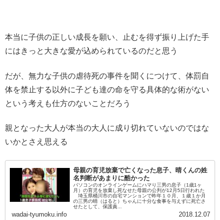
本当に子供の正しい成長を願い、止むを得ず振り上げた手
にはきっと大きな愛が込められているのだと思う
だが、無力な子供の虐待死の事件を聞くにつけて、体罰自
体を禁止する以外に子ども達の命を守る具体的な術がない
という考えも仕方のないことだろう
親となった大人が本当の大人に成り切れていないのではな
いかとさえ思える
母親の育児放棄で亡くなった息子、晴くんの姓
名判断があまりに酷かった
パソコンのオンラインゲームにハマり三男の息子（1歳1ヶ
月）の育児を放棄し死なせた母親の公判が12月5日行われた
埼玉県桶川市の自宅マンションで昨年１０月、１歳１か月
の三男の晴（はると）ちゃんに十分な食事を与えずに死亡さ
せたとして、保護責...
wadai-tyumoku.info
2018.12.07