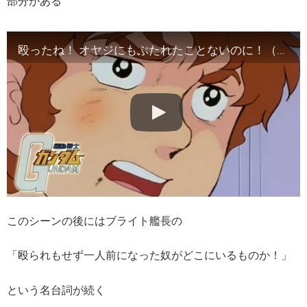
部分がある
殴ったね！ オヤジにもぶたれたことないのに！（アムロ・レイ／機動戦士ガンダム第9話）【ガンダム名セリフ・名言・名シーン】
このシーンの後にはブライト艦長の
「殴られもせず一人前になった奴がどこにいるものか！」
という名台詞が続く