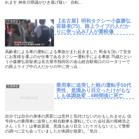
れます 神奈川県議がひき逃げ疑い 自転...
【名古屋】明和タクシー小森勝弘
交通事故
容疑者(75)、路上ライブの人だか
りに突っ込み7人が重軽傷
高齢者による車の運転による事故がまた起きました 料金を頂いて安全
にお客様を運ぶのが仕事であるタクシー運転手による事故 75歳だとい
う小森勝弘容疑者は名古屋市熱田区の金山総合駅南口のロータリーで
の路上ライブ中の人だかりの中に突っ込...
乗用車に追突した軽の運転手50代
交通事故
男性、意識あり目立ったけがもな
しも体調急変→8時間後に死亡
自分では自分の身体の異変には意外と気付けないのかもしれません 信
号待ちの乗用車に追突した軽自動車を運転していた会社員の尾崎浩之
さん（５７）は事故直後、意識もあり目立ったケガもないとして警察
の調べに立ち会っていましたが体調が急変し「気分...