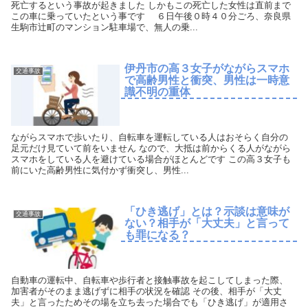
死亡するという事故が起きました しかもこの死亡した女性は直前まで
この車に乗っていたという事です ６日午後０時４０分ごろ、奈良県
生駒市辻町のマンション駐車場で、無人の乗...
伊丹市の高３女子がながらスマホ
交通事故
で高齢男性と衝突、男性は一時意
識不明の重体
ながらスマホで歩いたり、自転車を運転している人はおそらく自分の
足元だけ見ていて前をいません なので、大抵は前からくる人がながら
スマホをしている人を避けている場合がほとんどです この高３女子も
前にいた高齢男性に気付かず衝突し、男性...
「ひき逃げ」とは？示談は意味が
交通事故
ない？相手が「大丈夫」と言って
も罪になる？
自動車の運転中、自転車や歩行者と接触事故を起こしてしまった際、
加害者がそのまま逃げずに相手の状況を確認 その後、相手が「大丈
夫」と言ったためその場を立ち去った場合でも「ひき逃げ」が適用さ