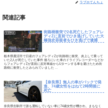
ラブホてんちょ
関連記事
街路樹衝突で2名死亡したフェアレ
交通事故
ディZに直前でひき逃げしていた大
橋強史容疑者をひき逃げで逮捕
栃木県鹿沼市で日産のフェアレディZが街路樹に衝突、炎上して乗って
いた2人が死亡していた事件 後ろにいた車のドライブレコーダーなどか
らフェアレディZが直前に反対車線からUターンする車を避けたため街
路樹に衝突したとみられていました ...
【奈良県】無人の車がバックで発
交通事故
進、74歳女性をはねて2時間後に
死亡
奈良県生駒市で誰も運転していない車に74歳女性が轢かれ、まもなく