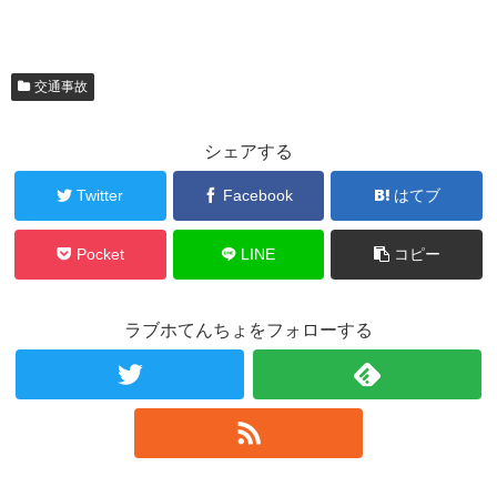
ウ
て
ウ
ィ
く
ィ
ン
だ
ン
ド
さ
ド
ウ
い
ウ
で
(
で
交通事故
開
新
開
き
し
き
ま
い
ま
す
ウ
す
)
ィ
)
シェアする
ン
ド
ウ
Twitter
Facebook
はてブ
で
開
き
ま
す
Pocket
LINE
コピー
)
ラブホてんちょをフォローする