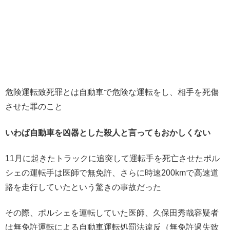
危険運転致死罪とは自動車で危険な運転をし、相手を死傷
させた罪のこと
いわば自動車を凶器とした殺人と言ってもおかしくない
11月に起きたトラックに追突して運転手を死亡させたポル
シェの運転手は医師で無免許、さらに時速200kmで高速道
路を走行していたという驚きの事故だった
その際、ポルシェを運転していた医師、久保田秀哉容疑者
は無免許運転による自動車運転処罰法違反（無免許過失致