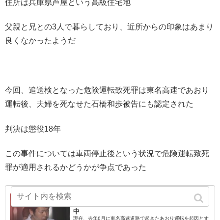
住所は兵庫県芦屋という高級住宅地
父親と兄との3人で暮らしており、近所からの印象はあまり
良くなかったようだ
今回、追送検となった危険運転致死罪は東名高速であおり
運転後、夫婦を死なせた石橋和歩被告にも認定された
判決は懲役18年
この事件については車両停止後という状況で危険運転致死
罪が適用されるかどうかが争点であった
東名あおり事件の石橋和歩被告、危険運転致死
傷の他、暴行、強要未遂、器物破損の罪で公判
中
現在、去年6月に東名高速道路で起きたあおり運転を起因とす