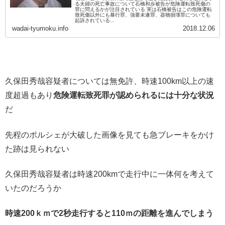
る夫婦の死亡事故について石橋和歩被告が危険運転致死傷の
罪に問えるかが注目されている 実は石橋被告はこの危険運転
致死傷以外にも暴行罪、強要未遂罪、器物損壊罪についても
起訴されている...
wadai-tyumoku.info
2018.12.06
久保田秀哉容疑者については無免許、時速100km以上の速
度超過もあり
危険運転致死罪が認められるには十分な状況
だ
先程のポルシェが大破した画像を見ても急ブレーキをかけ
た跡は見られない
久保田秀哉容疑者は時速200kmで走行中に一体何を考えて
いたのだろうか
時速200ｋｍで2秒走行すると110ｍの距離を進んでしまう