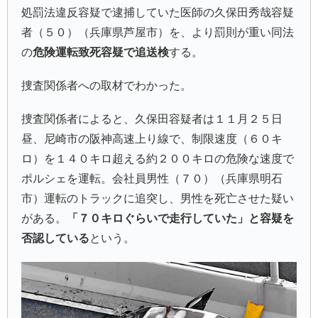
処罰法違反容疑で逮捕していた医師の久保田秀哉容疑
者（５０）（兵庫県芦屋市）を、より罰則が重い同法
の
危険運転致死容疑で追送検
する。
捜査関係者への取材でわかった。
捜査関係者によると、久保田容疑者は１１月２５日
昼、尼崎市の阪神高速上り線で、制限速度（６０キ
ロ）を１４０キロ超える約２００キロの危険な速度で
ポルシェを運転。会社員男性（７０）（兵庫県明石
市）運転のトラックに追突し、男性を死亡させた疑い
がある。
「７０キロぐらいで走行していた」と容疑を
否認している
という。