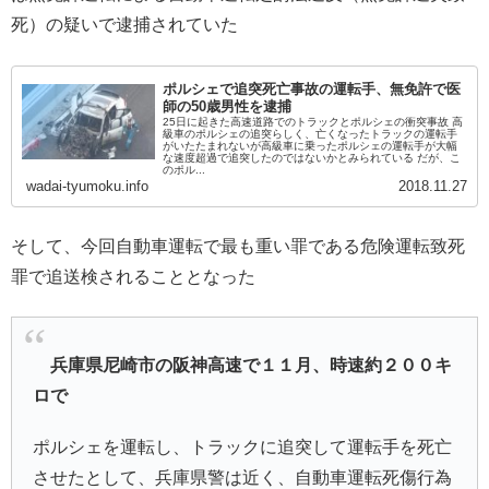
死）の疑いで逮捕されていた
ポルシェで追突死亡事故の運転手、無免許で医
師の50歳男性を逮捕
25日に起きた高速道路でのトラックとポルシェの衝突事故 高
級車のポルシェの追突らしく、亡くなったトラックの運転手
がいたたまれないが高級車に乗ったポルシェの運転手が大幅
な速度超過で追突したのではないかとみられている だが、こ
のポル...
wadai-tyumoku.info
2018.11.27
そして、今回自動車運転で最も重い罪である危険運転致死
罪で追送検されることとなった
兵庫県尼崎市の阪神高速で１１月、時速約２００キ
ロで
ポルシェを運転し、トラックに追突して運転手を死亡
させたとして、兵庫県警は近く、自動車運転死傷行為