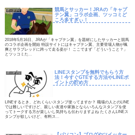
競馬とサッカー！JRAの「キャプ
IT・アプリ
テン翼」コラボ企画、ツッコミど
ころ多すぎぃ！
2018年5月16日、JRAが「キャプテン翼」を題材にしたサッカーと競馬
のコラボ企画を開始 特設サイトにはキャプテン翼、主要登場人物が颯
爽とサラブレッドに跨って走る姿が！ ここでまず「どういうこと？」
とツッコミた...
LINEスタンプを無料でもらう方
IT・アプリ
法！今すぐGTEする方法やLINEポ
イントの貯め方
LINEするとき、どれくらいスタンプ使ってますか？ 職場の人とのLINE
では難しいですけど、親しい友達や家族とならいろんなスタンプを使
ってトークする方が楽しいし気持ちも伝わりますよね たくさんLINEス
タンプが欲しいけど、有料ス...
【パソコン】ブログやツイッター