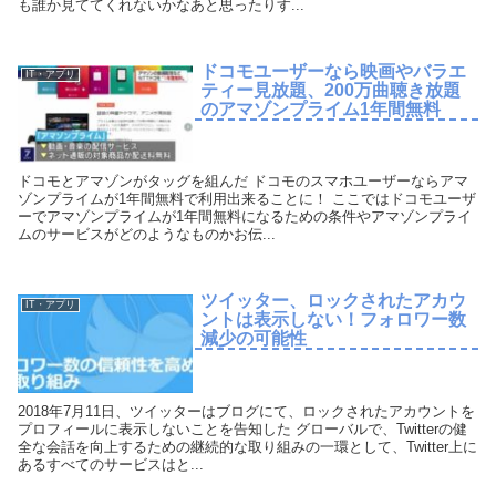
も誰か見ててくれないかなあと思ったりす...
ドコモユーザーなら映画やバラエ
IT・アプリ
ティー見放題、200万曲聴き放題
のアマゾンプライム1年間無料
ドコモとアマゾンがタッグを組んだ ドコモのスマホユーザーならアマ
ゾンプライムが1年間無料で利用出来ることに！ ここではドコモユーザ
ーでアマゾンプライムが1年間無料になるための条件やアマゾンプライ
ムのサービスがどのようなものかお伝...
ツイッター、ロックされたアカウ
IT・アプリ
ントは表示しない！フォロワー数
減少の可能性
2018年7月11日、ツイッターはブログにて、ロックされたアカウントを
プロフィールに表示しないことを告知した グローバルで、Twitterの健
全な会話を向上するための継続的な取り組みの一環として、Twitter上に
あるすべてのサービスはと...