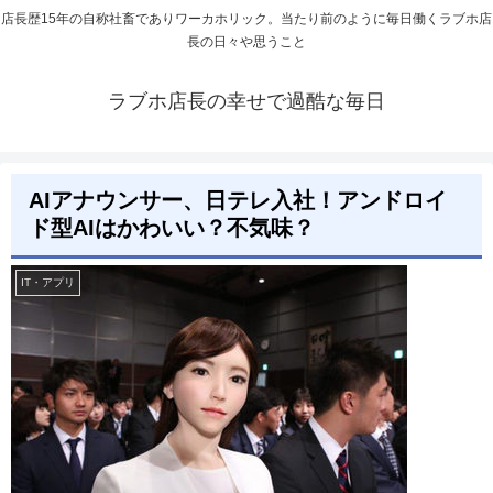
店長歴15年の自称社畜でありワーカホリック。当たり前のように毎日働くラブホ店
長の日々や思うこと
ラブホ店長の幸せで過酷な毎日
AIアナウンサー、日テレ入社！アンドロイ
ド型AIはかわいい？不気味？
IT・アプリ