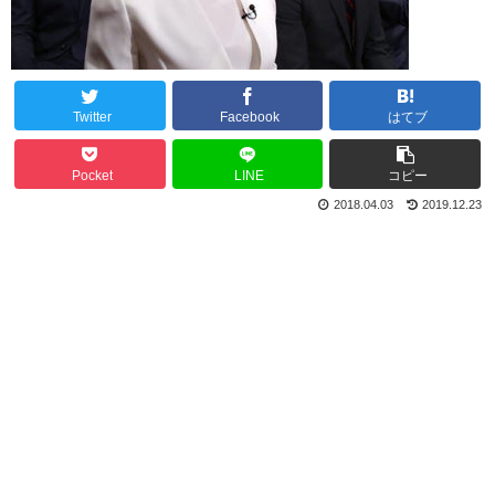
Twitter
Facebook
はてブ
Pocket
LINE
コピー
2018.04.03
2019.12.23