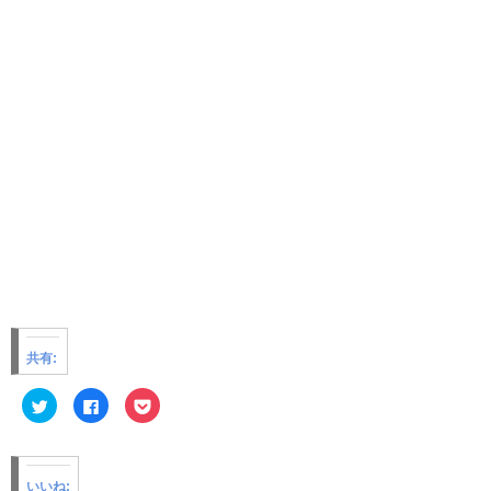
共有:
ク
F
ク
リ
a
リ
ッ
c
ッ
ク
e
ク
し
b
し
て
o
て
T
o
P
いいね: