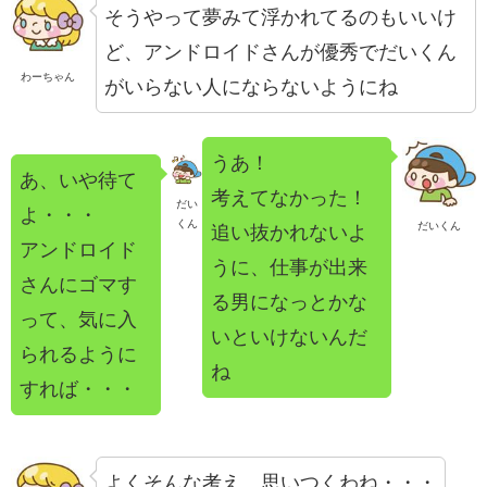
そうやって夢みて浮かれてるのもいいけ
ど、アンドロイドさんが優秀でだいくん
わーちゃん
がいらない人にならないようにね
うあ！
あ、いや待て
考えてなかった！
だい
よ・・・
くん
だいくん
追い抜かれないよ
アンドロイド
うに、仕事が出来
さんにゴマす
る男になっとかな
って、気に入
いといけないんだ
られるように
ね
すれば・・・
よくそんな考え、思いつくわね・・・