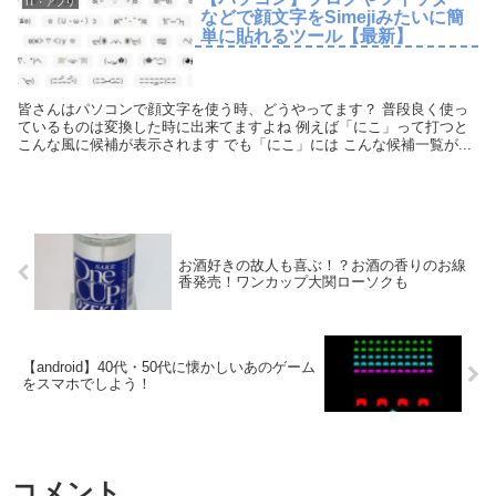
IT・アプリ
などで顔文字をSimejiみたいに簡
単に貼れるツール【最新】
皆さんはパソコンで顔文字を使う時、どうやってます？ 普段良く使っ
ているものは変換した時に出来てますよね 例えば「にこ」って打つと
こんな風に候補が表示されます でも「にこ」には こんな候補一覧が...
お酒好きの故人も喜ぶ！？お酒の香りのお線
香発売！ワンカップ大関ローソクも
【android】40代・50代に懐かしいあのゲーム
をスマホでしよう！
コメント