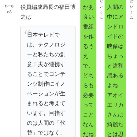
だ
だ
役員編成局長の福田博
かあ
人間の
わーち
い
い
ゃん
く
く
之は
良い
中にア
ん
ん
番組
ンドロ
日本テレビで
を作
イドの
は、テクノロジ
るう
映像は
ーと私たちの創
え
ちょっ
意工夫が連携す
で、
と違和
ることでコンテ
どち
感ある
ンツ制作にイノ
らも
よね
ベーションが生
必要
アオイ
まれると考えて
って
エリカ
います。目指す
こと
さんは
のは人間の「代
なん
綺麗だ
替」ではなく、
だね
とは思