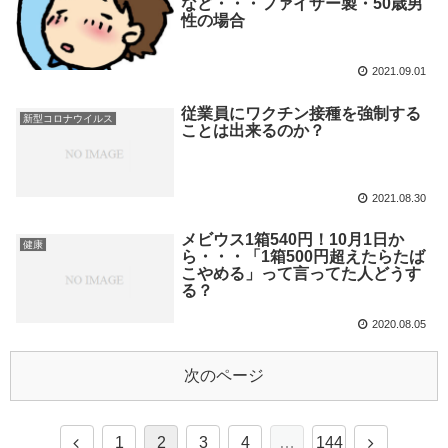
など・・・ファイザー製・50歳男
性の場合
2021.09.01
従業員にワクチン接種を強制する
新型コロナウイルス
ことは出来るのか？
2021.08.30
メビウス1箱540円！10月1日か
健康
ら・・・「1箱500円超えたらたば
こやめる」って言ってた人どうす
る？
2020.08.05
次のページ
1
2
3
4
…
144