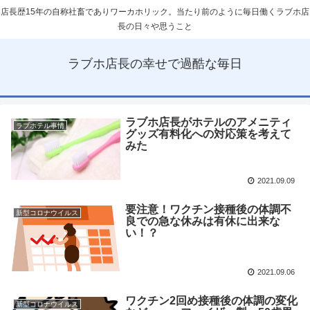
店長歴15年の自称社畜でありワーカホリック。当たり前のように毎日働くラブホ店
長の日々や思うこと
ラブホ店長の幸せで過酷な毎日
ラブホ店長がホテルのアメニティ
ラブホテル事情
グッズ有料化への対応策を考えて
みた
2021.09.09
要注意！ワクチン接種後の体調不
新型コロナウイルス
良での急な休みは有休に出来な
い！？
2021.09.06
ワクチン2回め接種後の体調の変化
新型コロナウイルス