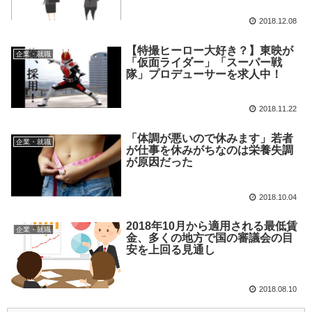
2018.12.08
【特撮ヒーロー大好き？】東映が
企業・就職
「仮面ライダー」「スーパー戦
隊」プロデューサーを求人中！
2018.11.22
「体調が悪いので休みます」若者
企業・就職
が仕事を休みがちなのは栄養失調
が原因だった
2018.10.04
2018年10月から適用される最低賃
企業・就職
金、多くの地方で国の審議会の目
安を上回る見通し
2018.08.10