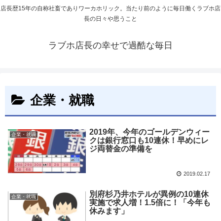
店長歴15年の自称社畜でありワーカホリック。当たり前のように毎日働くラブホ店
長の日々や思うこと
ラブホ店長の幸せで過酷な毎日
企業・就職
2019年、今年のゴールデンウィー
企業・就職
クは銀行窓口も10連休！早めにレ
ジ両替金の準備を
2019.02.17
別府杉乃井ホテルが異例の10連休
企業・就職
実施で求人増！1.5倍に！「今年も
休みます」